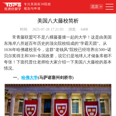
专注美国前30院校
北京
规划与申请
美国八大藤校简析
时间:
2025-07-28 17:21:03
浏览:
6408
常青藤联盟可不是八棵藤蔓缠一起的大学！这是由美国
东海岸八所超百年历史的顶尖院校组成的"学霸天团"。从
1636年哈佛建校至今，这群"老钱风"院校已经培养出500+诺
贝尔奖得主和300+各国政要，说它们是地球人才储备库都不
夸张！下面托普仕老师给大家介绍一下美国八大藤校的基本
情况。
一、
哈佛大学
(马萨诸塞州剑桥市)