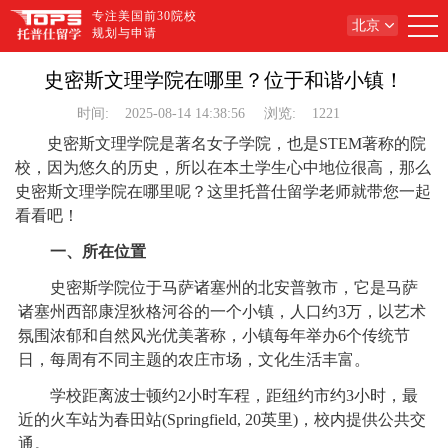
专注美国前30院校
北京
规划与申请
史密斯文理学院在哪里？位于和谐小镇！
时间:
2025-08-14 14:38:56
浏览:
1221
史密斯文理学院是著名女子学院，也是STEM著称的院
校，因为悠久的历史，所以在本土学生心中地位很高，那么
史密斯文理学院在哪里呢？这里托普仕留学老师就带您一起
看看吧！
一、所在位置
史密斯学院位于马萨诸塞州的北安普敦市，它是马萨
诸塞州西部康涅狄格河谷的一个小镇，人口约3万，以艺术
氛围浓郁和自然风光优美著称，小镇每年举办6个传统节
日，每周有不同主题的农庄市场，文化生活丰富。
学校距离波士顿约2小时车程，距纽约市约3小时，最
近的火车站为春田站(Springfield, 20英里)，校内提供公共交
通。