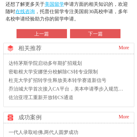
还想了解更多关于
美国留学
申请方面的相关知识的，欢迎
随时
在线咨询
，托普仕留学专注美国前30高校申请，多年
名校申请经验助力你的留学申请。
上一篇
下一篇
相关推荐
More
达特茅斯学院启动多年期扩招规划
密歇根大学安娜堡分校解除CS转专业限制
杜克大学扩招转学生释放美本转学赛道新信号
乔治城大学首次接入CA平台，美本申请季步入规范新时代
佐治亚理工重新开放转CS通道
成功案例
More
一代人录取哈佛,两代人圆梦成功