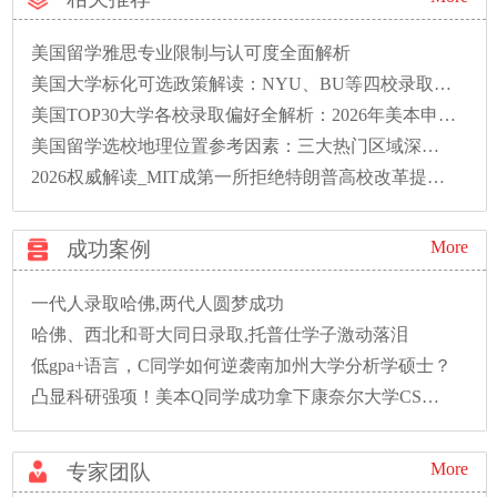
美国留学雅思专业限制与认可度全面解析
美国大学标化可选政策解读：NYU、BU等四校录取偏好全解析
美国TOP30大学各校录取偏好全解析：2026年美本申请必读
美国留学选校地理位置参考因素：三大热门区域深度解析
2026权威解读_MIT成第一所拒绝特朗普高校改革提案的大学
成功案例
More
一代人录取哈佛,两代人圆梦成功
哈佛、西北和哥大同日录取,托普仕学子激动落泪
低gpa+语言，C同学如何逆袭南加州大学分析学硕士？
凸显科研强项！美本Q同学成功拿下康奈尔大学CS硕士录取！
More
专家团队