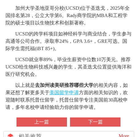
加州大学圣地亚哥分校(UCSD)位于圣迭戈，2025年全
国排名第28，公立大学第6。Rady商学院的MBA和工程学
院的硕士项目以生物技术和创新著称。
UCSD的跨学科项目如神经科学与商业结合，学生参与
高通等公司合作。录取率24%，GPA 3.6+，GRE可选。国
际学生需托福(iBT 85+)。
UCSD就业率89%，毕业生薪资中位数10万美元。推荐
UCSD给生物科技感兴趣的学生，其圣迭戈位置提供海洋和
医疗研究机会。
以上就是
去加州读美研推荐哪些大学
的相关内容，如
果还想了解更多关于
美国留学申请
方面的相关知识的，欢
迎随时联系托普仕留学，托普仕留学专注美国前30高校申
请，多年名校申请经验助力你的留学申请。
上一篇
下一篇
相关推荐
More