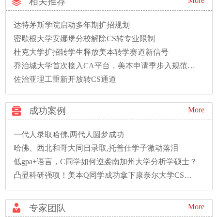
相关推荐
More
达特茅斯学院启动多年期扩招规划
密歇根大学安娜堡分校解除CS转专业限制
杜克大学扩招转学生释放美本转学赛道新信号
乔治城大学首次接入CA平台，美本申请季步入规范新时代
佐治亚理工重新开放转CS通道
成功案例
More
一代人录取哈佛,两代人圆梦成功
哈佛、西北和哥大同日录取,托普仕学子激动落泪
低gpa+语言，C同学如何逆袭南加州大学分析学硕士？
凸显科研强项！美本Q同学成功拿下康奈尔大学CS硕士录取！
More
专家团队