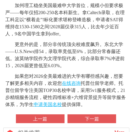
加州理工稳坐美国最难申大学首位，规模小但要求极
严——每年仅招200-250名本科新生。拿Caltech录取，在理
工科足以“横着走”!标化要求堪称登峰造极，申请者SAT得
维持在1530-1580之间!2028届仅录315人，比去年少近百
人，9名中国学生拿到offer。
更意外的是，部分非传统顶尖校难度飙升。东北大学
——U.S.News排54，录取率竟低至6%，比部分常春藤还
低。波莫纳学院作为文理学院代表，综合录取率7%冲进前
15，2026届更曾低至6.03%。
如果您对2026全美最难进的大学有哪些感兴趣，想要
了解更多相关内容，欢迎您
在线咨询
托普仕留学老师。托
普仕留学专注美国TOP30名校申请，采用5v1服务模式，21
步精细服务流程，硬性四维标准+六维背景提升等留学服务
体系，为学生
申请美国名校
提供保障。
上一篇
下一篇