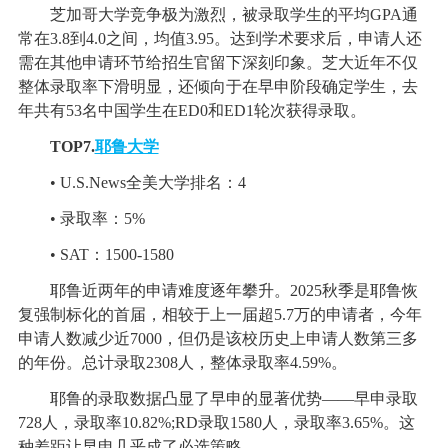
芝加哥大学竞争极为激烈，被录取学生的平均GPA通
常在3.8到4.0之间，均值3.95。达到学术要求后，申请人还
需在其他申请环节给招生官留下深刻印象。芝大近年不仅
整体录取率下滑明显，还倾向于在早申阶段确定学生，去
年共有53名中国学生在ED0和ED1轮次获得录取。
TOP7.
耶鲁大学
• U.S.News全美大学排名：4
• 录取率：5%
• SAT：1500-1580
耶鲁近两年的申请难度逐年攀升。2025秋季是耶鲁恢
复强制标化的首届，相较于上一届超5.7万的申请者，今年
申请人数减少近7000，但仍是该校历史上申请人数第三多
的年份。总计录取2308人，整体录取率4.59%。
耶鲁的录取数据凸显了早申的显著优势——早申录取
728人，录取率10.82%;RD录取1580人，录取率3.65%。这
种差距让早申几乎成了必选策略。