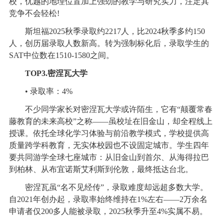
校，优越的地理位置加上强劲的教学与研究实力，注定其
竞争不会轻松!
斯坦福2025秋季录取约2217人，比2024秋季多约150
人，创历届录取人数新高。转为强制标化后，录取学生的
SAT中位数在1510-1580之间。
TOP3.密涅瓦大学
• 录取率：4%
不少同学家长对密涅瓦大学或许陌生，它有“颠覆常春
藤教育的未来高校”之称——虽校址在旧金山，却全程线上
授课。依托全球化学习体验与前沿教学模式，学校提供高
质量跨学科教育，无实体校园也不设固定城市。学生四年
要共同游学全球七座城市：从旧金山到首尔、从海得拉巴
到柏林、从布宜诺斯艾利斯到伦敦，最终抵达台北。
密涅瓦虽“名不见经传”，录取难度却远超多数大学。
自2021年创办起，录取率始终维持在1%左右——2万余名
申请者仅200多人能被录取，2025秋季升至4%实属不易。