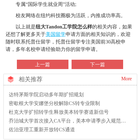
专属“国际学生就业周”活动;
校友网络在纽约科技圈极为活跃，内推成功率高。
以上就是
纽大Tandon工学院怎么样
的相关内容，如果
还想了解更多关于
美国留学
申请方面的相关知识的，欢迎
随时联系托普仕留学，托普仕留学专注美国前30高校申
请，多年名校申请经验助力你的留学申请。
上一篇
下一篇
相关推荐
More
达特茅斯学院启动多年期扩招规划
密歇根大学安娜堡分校解除CS转专业限制
杜克大学扩招转学生释放美本转学赛道新信号
乔治城大学首次接入CA平台，美本申请季步入规范新时代
佐治亚理工重新开放转CS通道