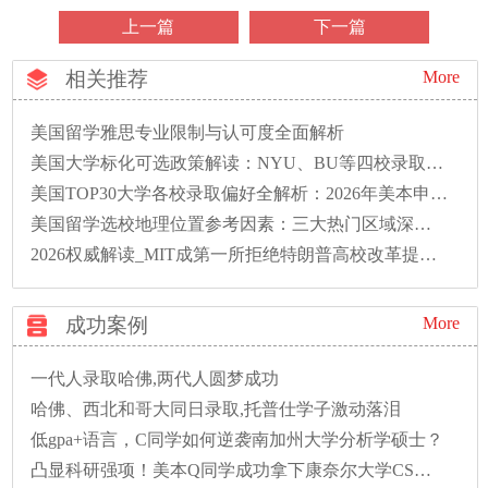
上一篇
下一篇
相关推荐
More
美国留学雅思专业限制与认可度全面解析
美国大学标化可选政策解读：NYU、BU等四校录取偏好全解析
美国TOP30大学各校录取偏好全解析：2026年美本申请必读
美国留学选校地理位置参考因素：三大热门区域深度解析
2026权威解读_MIT成第一所拒绝特朗普高校改革提案的大学
成功案例
More
一代人录取哈佛,两代人圆梦成功
哈佛、西北和哥大同日录取,托普仕学子激动落泪
低gpa+语言，C同学如何逆袭南加州大学分析学硕士？
凸显科研强项！美本Q同学成功拿下康奈尔大学CS硕士录取！