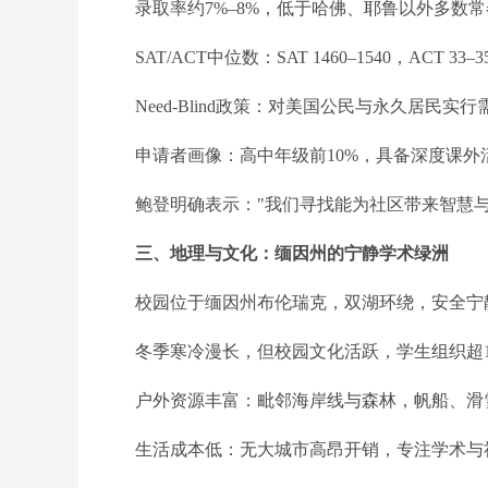
录取率约7%–8%，低于哈佛、耶鲁以外多数常
SAT/ACT中位数：SAT 1460–1540，ACT 33–35
Need-Blind政策：对美国公民与永久居民实行需求
申请者画像：高中年级前10%，具备深度课外
鲍登明确表示："我们寻找能为社区带来智慧与
三、地理与文化：缅因州的宁静学术绿洲
校园位于缅因州布伦瑞克，双湖环绕，安全宁静
冬季寒冷漫长，但校园文化活跃，学生组织超10
户外资源丰富：毗邻海岸线与森林，帆船、滑雪
生活成本低：无大城市高昂开销，专注学术与