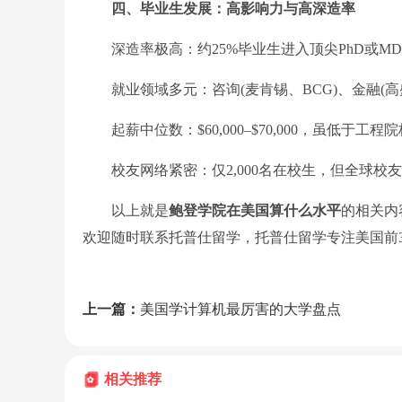
四、毕业生发展：高影响力与高深造率
深造率极高：约25%毕业生进入顶尖PhD或MD
就业领域多元：咨询(麦肯锡、BCG)、金融(高
起薪中位数：$60,000–$70,000，虽低于
校友网络紧密：仅2,000名在校生，但全球校
以上就是
鲍登学院在美国算什么水平
的相关内
欢迎随时联系托普仕留学，托普仕留学专注美国前
上一篇：
美国学计算机最厉害的大学盘点
相关推荐