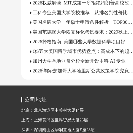
2026权威解读_MIT成第一所拒绝特朗普高校改
工科专业美国大学院校推荐，从排名到性价比，选校看这篇
美国名牌大学一年硕士申请条件解析：TOP30名校项目速览
美国范德堡大学恢复标化考试要求：2029秋正式执行
2026择校指南_美国哪些大学数据科学项目好申？
QS五大美国留学城市优势盘点：高成本下的超
加州大学圣地亚哥分校全新开设本科 AI 专业！
2026详解:芝加哥大学哈里斯公共政策学院究竟
公司地址
北京：北京海淀区中关村大厦14层
上海：上海黄浦区世界贸易大厦26层
深圳：深圳南山区华润置地大厦E座28层