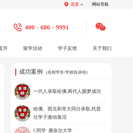
北京
网站导航
400 - 686 - 9991
提升
留学活动
学子反馈
关于我们
案例
学子心声：
品牌介绍：
感谢视频
关于我们
学子访谈
公司活动
媒体报道
成功案例
(名校学长/学姐告诉你)
服务口碑：
合作招聘：
服务好评
人才招聘
感谢锦旗
渠道合作
联系我们
一代人录取哈佛,两代人圆梦成功
哈佛、西北和哥大同日录取,托普
仕学子激动落泪
C同学 康奈尔大学