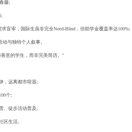
春藤;
;
盲审，国际生虽非完全Need-Blind，但助学金覆盖率达100%;
活动与独特个人叙事。
善意的学生，而非完美简历。"
，远离都市喧嚣;
0个;
、徒步活动普及;
社区生活。