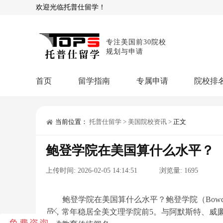
欢迎光临托普仕留学！
专注美国前30院校
规划与申请
首页
留学指南
专属申请
院校排
商科顾问
理工顾问
本科申请：
星启计
留学攻略
当前位置：
托普仕留学
>
美国院校资讯
>
正文
留学专题
USNews排名
硕士申请：
鹤鸣计
鲍登学院在美国算什么水平？
博士申请：
博士定
留学干货
上传时间:
2026-02-05 14:14:51
浏览量:
1695
混合申请：
菁英联
留学资讯
院校资讯
留
留学费用
留学专业
名
文书服务：
专属文
鲍登学院在美国算什么水平？鲍登学院（Bowdoin C
员，常年稳居全美文理学院前5。与阿默斯特、威
留学工具：
GPA计