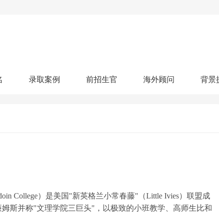
名
录取案例
前招生官
海外顾问
背景
人文社科
艺术顾问
医学健康
划
跃升计划
申请阶段：
奖学金计划
本科案例
本转案例
硕士案例
博士
核心项目
offer播报
科研项目
实习就业
综合素质培养
划
智晨计划
名校榜单：
26年Offer榜
制方案
特色项目
申计划
学考试
夏校申请
留学申请
学科竞赛
国际义工
科考活动
校排名
论文发表
专利申请
商业实践
书定制
ollege）是美国"新英格兰小常春藤"（Little Ivies）联盟成
廉姆斯并称"文理学院三巨头"，以极致的小班教学、高师生比和
算器
留学评估
智能诊断