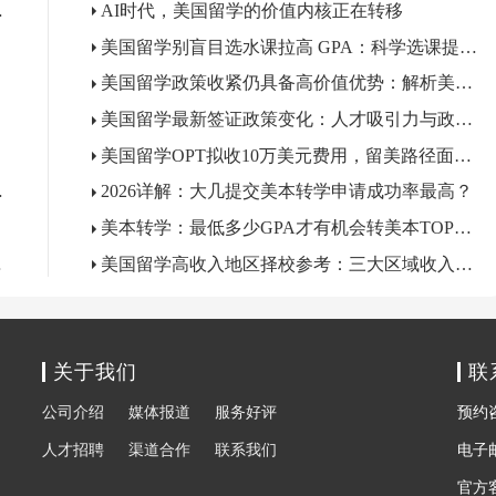
革提案的大学
AI时代，美国留学的价值内核正在转移
美国留学别盲目选水课拉高 GPA：科学选课提升求职竞争力
美国留学政策收紧仍具备高价值优势：解析美国留学持续吸引力
美国留学最新签证政策变化：人才吸引力与政策门槛的矛盾现状
美国留学OPT拟收10万美元费用，留美路径面临变数
强留学价值
2026详解：大几提交美本转学申请成功率最高？
美本转学：最低多少GPA才有机会转美本TOP50/TOP30?
有多牛？
美国留学高收入地区择校参考：三大区域收入数据全解析
关于我们
联
公司介绍
媒体报道
服务好评
预约咨询
人才招聘
渠道合作
联系我们
电子邮箱
官方客