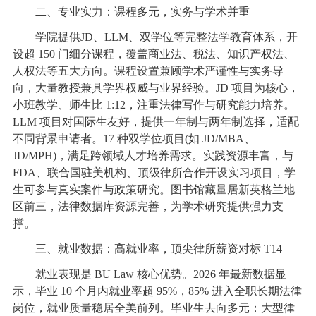
二、专业实力：课程多元，实务与学术并重
学院提供JD、LLM、双学位等完整法学教育体系，开
设超 150 门细分课程，覆盖商业法、税法、知识产权法、
人权法等五大方向。课程设置兼顾学术严谨性与实务导
向，大量教授兼具学界权威与业界经验。JD 项目为核心，
小班教学、师生比 1:12，注重法律写作与研究能力培养。
LLM 项目对国际生友好，提供一年制与两年制选择，适配
不同背景申请者。17 种双学位项目(如 JD/MBA、
JD/MPH)，满足跨领域人才培养需求。实践资源丰富，与
FDA、联合国驻美机构、顶级律所合作开设实习项目，学
生可参与真实案件与政策研究。图书馆藏量居新英格兰地
区前三，法律数据库资源完善，为学术研究提供强力支
撑。
三、就业数据：高就业率，顶尖律所薪资对标 T14
就业表现是 BU Law 核心优势。2026 年最新数据显
示，毕业 10 个月内就业率超 95%，85% 进入全职长期法律
岗位，就业质量稳居全美前列。毕业生去向多元：大型律