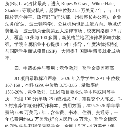
所(Big Law)占比最高，进入 Ropes & Gray、WilmerHale、
Skadden 等顶尖机构，起薪中位数21.5 万美元 / 年，与 T14
院校完全持平。政府部门(司法部、州检察长办公室)、企业
法务(富达、波士顿科学)、公益机构也是主流方向。地域优
势显著，波士顿为全美第五大法律市场，校友网络超 2.5 万
人、覆盖 50 州与 100 多国，新英格兰地区法律界影响力极
强。学院专属职业中心提供 1 对 1 指导，年度法律招聘会
与国际学生面试项目(ISIP)，大幅提升国际生留美就业成功
率。
四、申请条件与费用：竞争激烈，奖学金覆盖率高
JD 项目录取标准严格，2026 年入学学生LSAT 中位数
167-169，本科 GPA 中位数 3.75-3.85，录取率约
15%-20%，竞争激烈。LLM 项目要求法学本科或同等学
历，托福 100 分(单项 25+)或雅思 7.0，需提交个人陈述、2-
3 封推荐信与法律写作样本。费用方面，2025-2026 学年学
费约 6.99 万美元 / 年，含杂费、书本、住宿、交通等，一
年总费用约9.2 万美元(折合人民币 66 万元)。奖学金慷慨，
约70% 学生获得优秀奖学金，金额 1.5 万 - 4 万美元 / 年。