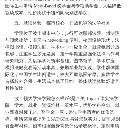
国际生可申请 Merit-Based 奖学金与专项助学金，大幅降低
就读成本，性价比优于纽约同级别法学院。
五、就读体验：都市核心，开放包容的法学社区
学院位于波士顿市中心，步行可达联邦法院、州法院
与顶级律所，实习与 networking 便利。校园设施现代，法
律图书馆、模拟法庭、学术中心一应俱全。就读氛围开放
包容，注重学生多元发展。第一学期重点强化法律写作与
研究能力，为后续学习筑牢基础。图书馆节、学术讲座、
模拟法庭竞赛等活动丰富，兼顾学业与实践。学生群体国
际化，中国学生比例适中，校友互助氛围浓厚。多数学生
选择校外合租，生活成本低于纽约，整体就读体验舒适且
具性价比。
波士顿大学法学院怎么样?它是全美 Top 25 顶尖法学
院，学术、就业、资源均处一流水平，优势学科突出、就
业薪资对标 T14、奖学金丰厚，是法学申请者的优质选
择。申请需重点提升 LSAT/GPA 与背景软实力，提前规划
资金与材料。如需根据自身背景评估录取概率、定制申请