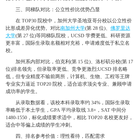
三、同梯队对比：公立性价比优势凸显
在 TOP30 院校中，加州大学圣地亚哥分校以公立性价
比形成差异化优势。对比
南加州大学
(第 28 位)、
佛罗里达
大学
(第 27 位)等同梯队院校，UCSD 学费更低、科研资源
更丰富，国际生录取名额相对充裕，申请难度低于私立名
校。
加州系内部对比，伯克利(第 15 位)、洛杉矶分校(第 17
位)排名领先，但录取率更低、竞争更激烈;UCSD 排名略
低，但专业精度不输前两所，计算机、生物、工程等王牌
专业实力逼近 TOP20 院校，适合追求顶尖专业、兼顾申请
成功率的学生。
从录取数据看，该校本科录取率约 34%，国际生录取
率略低于本土学生，GPA 平均录取线 3.8+，SAT 中间分
1480-1550，标化成绩要求适中，相比 TOP20 名校更友好，
适合中等偏上成绩的学生冲刺。
四、排名参考价值：理性看待，匹配需求