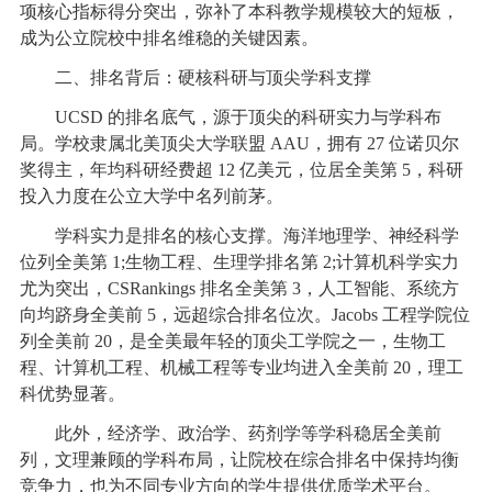
项核心指标得分突出，弥补了本科教学规模较大的短板，
成为公立院校中排名维稳的关键因素。
二、排名背后：硬核科研与顶尖学科支撑
UCSD 的排名底气，源于顶尖的科研实力与学科布
局。学校隶属北美顶尖大学联盟 AAU，拥有 27 位诺贝尔
奖得主，年均科研经费超 12 亿美元，位居全美第 5，科研
投入力度在公立大学中名列前茅。
学科实力是排名的核心支撑。海洋地理学、神经科学
位列全美第 1;生物工程、生理学排名第 2;计算机科学实力
尤为突出，CSRankings 排名全美第 3，人工智能、系统方
向均跻身全美前 5，远超综合排名位次。Jacobs 工程学院位
列全美前 20，是全美最年轻的顶尖工学院之一，生物工
程、计算机工程、机械工程等专业均进入全美前 20，理工
科优势显著。
此外，经济学、政治学、药剂学等学科稳居全美前
列，文理兼顾的学科布局，让院校在综合排名中保持均衡
竞争力，也为不同专业方向的学生提供优质学术平台。