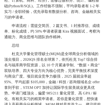
程、计算机、商科、经济)，需修过微积分、统计、编程基
础(Python/R/SQL)。工作经验不强制，平均录取者有 1-2 年
实习 / 全职经验，优先录取有数据分析、咨询、金融相关实
习的申请者。
申请流程：需提交简历、2 篇文书、1 封推荐信、成绩
单、标化成绩，约 50% 申请者获邀 Kira 视频面试，考察沟
通能力、商业思维与团队协作精神。
总结
杜克大学量化管理硕士(MQM)是全球商业分析领域的
顶尖项目，2026QS 排名全球第 7，依托杜克 Top7 综合排
名与福库商学院资源，以 10 个月紧凑学制、“数据 + 商业”
双轨培养、四大专业方向为核心优势，完美平衡技术深度
与商业广度。项目就业竞争力极强，2025 届就业率超
95%、平均起薪 $105,000，金融 / 科技 / 咨询领域名企 offer
拿到手软，STEM OPT 加持让国际学生留美就业更具优
势。申请门槛顶尖，偏爱 985/211 量化背景、高 GPA / 标
化、有相关实习的精英申请者。若你是量化背景，想快速
进入高薪商业分析领域，MQM 绝对是首选之一，建议提前