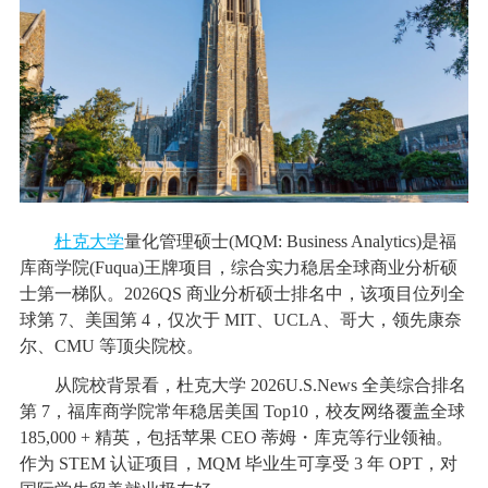
杜克大学
量化管理硕士(MQM: Business Analytics)是福
库商学院(Fuqua)王牌项目，综合实力稳居全球商业分析硕
士第一梯队。2026QS 商业分析硕士排名中，该项目位列全
球第 7、美国第 4，仅次于 MIT、UCLA、哥大，领先康奈
尔、CMU 等顶尖院校。
从院校背景看，杜克大学 2026U.S.News 全美综合排名
第 7，福库商学院常年稳居美国 Top10，校友网络覆盖全球
185,000 + 精英，包括苹果 CEO 蒂姆・库克等行业领袖。
作为 STEM 认证项目，MQM 毕业生可享受 3 年 OPT，对