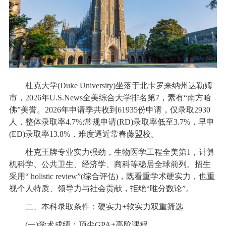
杜克大学(Duke University)坐落于北卡罗来纳州达勒姆
市，2026年U.S.News全美综合大学排名第7，素有“南方哈
佛”美誉。2026年申请季共收到61935份申请，仅录取2930
人，整体录取率4.7%;常规申请(RD)录取率低至3.7%，早申
(ED)录取率13.8%，难度逼近常春藤盟校。
杜克王牌专业实力强劲，生物医学工程全美第1，计算
机科学、公共卫生、经济学、商科等稳居全球前列。招生
采用“ holistic review”(综合评估)，既看重学术硬实力，也重
视个人特质、领导力与社会贡献，拒绝“唯分数论”。
二、本科录取条件：硬实力+软实力双重筛选
(一)学术成绩：顶尖GPA+高阶课程