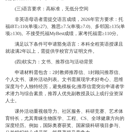
(三)语言要求：高标准，无低分空间
非英语母语者需提交语言成绩，2026年官方要求：托
福iBT≥110(单项≥27)、雅思≥7.5(单项≥7.0)、多邻国≥135(单
项≥130)。不接受托福MyBest成绩，家考托福需≥110分。
满足以下条件可申请豁免语言：本科全程英语授课且
就读满2年以上，需提供学校官方证明文件。
(四)软实力：文书、推荐信与活动背景
申请材料需包含：2封教师推荐信、1封顾问推荐信、
个人文书、课外活动列表。文书需展现学术好奇心、思维
深度与个人独特经历，避免模板化;推荐信需突出申请者学
术潜力与综合素质，推荐人优先副教授及以上或行业资深
人士。
课外活动重视领导力、社区服务、科研竞赛、艺术体
育特长，尤其青睐生物医学、工程、CS、全球健康方向的
深度经历。例如，国际奥赛获奖、国家级科研项目参与、