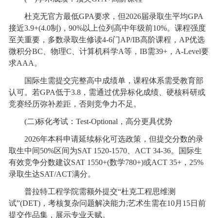
杜克无官方最低GPA要求，但2026届录取生平均GPA
接近3.9+(4.0制)，90%以上位列高中年级前10%。课程强度
至关重要，多数录取生修读4-6门AP/IB高阶课程，AP优选
微积分BC、物理C、计算机科学A等，IB需39+，A-Level要
求AAA。
国际生需提交完整高中成绩单，课程体系需受教育部
认可。若GPA低于3.8，需通过优异标化成绩、硬核科研或
竞赛经历弥补差距，否则竞争力不足。
(二)标化考试：Test-Optional，高分更具优势
2026年本科申请延续标化可选政策，但提交分数的录
取生中间50%区间为SAT 1520-1570、ACT 34-36。国际生
有效竞争分数建议SAT 1550+(数学780+)或ACT 35+，25%
录取生达SAT/ACT满分。
普拉特工程学院需额外提交“杜克工程思维测
试”(DET)，考核复杂问题解决能力;艺术生需在10月15日前
提交作品集，展示专业天赋。