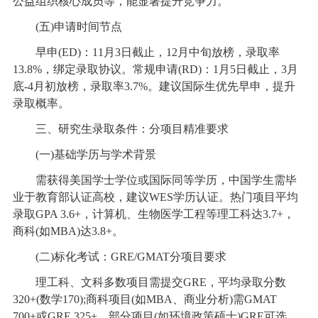
公益组织核心成员等，能显著提升竞争力。
(五)申请时间节点
早申(ED)：11月3日截止，12月中旬放榜，录取率
13.8%，绑定录取协议。常规申请(RD)：1月5日截止，3月
底-4月初放榜，录取率3.7%。建议国际生优先早申，提升
录取概率。
三、研究生录取条件：分项目精准要求
(一)基础学历与学术背景
需获得美国学士学位或国际同等学历，中国学生需毕
业于教育部认证高校，建议WES学历认证。热门项目平均
录取GPA 3.6+，计算机、生物医学工程等理工科达3.7+，
商科(如MBA)达3.8+。
(二)标化考试：GRE/GMAT分项目要求
理工科、文科多数项目需提交GRE，平均录取分数
320+(数学170);商科项目(如MBA、商业分析)需GMAT
700+或GRE 325+。部分项目(如环境政策硕士)GRE可选，