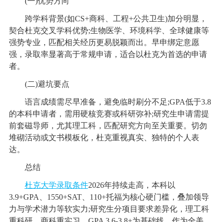
(一)优势方向
跨学科背景(如CS+商科、工程+公共卫生)加分明显，
契合杜克交叉学科优势;生物医学、环境科学、全球健康等
强势专业，匹配相关经历更易脱颖而出。早申绑定意愿
强，录取率显著高于常规申请，适合以杜克为首选的申请
者。
(二)避坑要点
语言成绩需尽早准备，避免临时刷分不足;GPA低于3.8
的本科申请者，需用硬核竞赛或科研弥补;研究生申请需提
前套磁导师，尤其理工科，匹配研究方向至关重要。切勿
堆砌活动或文书模板化，杜克重视真实、独特的个人表
达。
总结
杜克大学录取条件
2026年持续走高，本科以
3.9+GPA、1550+SAT、110+托福为核心硬门槛，叠加领导
力与学术潜力等软实力;研究生分项目要求差异化，理工科
重科研、商科重实习，GPA 3.6-3.8+为基础线。作为全美