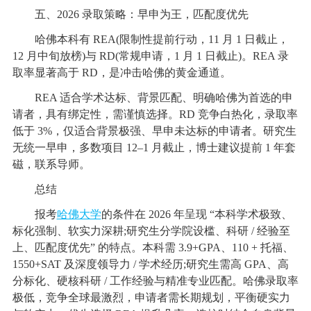
五、2026 录取策略：早申为王，匹配度优先
哈佛本科有 REA(限制性提前行动，11 月 1 日截止，
12 月中旬放榜)与 RD(常规申请，1 月 1 日截止)。REA 录
取率显著高于 RD，是冲击哈佛的黄金通道。
REA 适合学术达标、背景匹配、明确哈佛为首选的申
请者，具有绑定性，需谨慎选择。RD 竞争白热化，录取率
低于 3%，仅适合背景极强、早申未达标的申请者。研究生
无统一早申，多数项目 12–1 月截止，博士建议提前 1 年套
磁，联系导师。
总结
报考
哈佛大学
的条件在 2026 年呈现 “本科学术极致、
标化强制、软实力深耕;研究生分学院设槛、科研 / 经验至
上、匹配度优先” 的特点。本科需 3.9+GPA、110 + 托福、
1550+SAT 及深度领导力 / 学术经历;研究生需高 GPA、高
分标化、硬核科研 / 工作经验与精准专业匹配。哈佛录取率
极低，竞争全球最激烈，申请者需长期规划，平衡硬实力