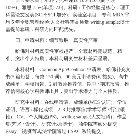
语言要求高于本科，托福建议 105–110+(商学院
109+)、雅思 7.5+(单项≥7.0)。科研 / 工作经验是核心：理工
科需论文发表(SCI/SSCI 加分)、实验室项目、专利;MBA 平
均 5 年全职管理经验;人文社科需高质量 writing sample;博士
需提前套磁，科研方向匹配优先。
四、申请材料：细节致胜，真实性严审
哈佛对材料真实性审核趋严，全套材料需规范、精
准、突出个人特质，本科与研究生材料差异显著。
本科材料：Common App/Coalition 申请表、哈佛补充文
书(5 篇短答，每篇 150 词)、90 美元申请费(可豁免)、高中
成绩单、学校报告、2 封教师推荐信、期中 / 期末报告。推
荐信需核心学科教师出具，突出学术潜力与个人特质。
研究生材料：在线申请表、成绩单(WES 认证)、学位
证明、语言 / 标化成绩、2–3 封推荐信(学术导师 / 行业领
袖)、CV、个人陈述(PS)、writing sample(人文社科)、作品
集(艺术 / 设计)、研究计划(博士)。商学院需额外提交
Essay、视频面试;法学院通过 LSAC 系统提交。