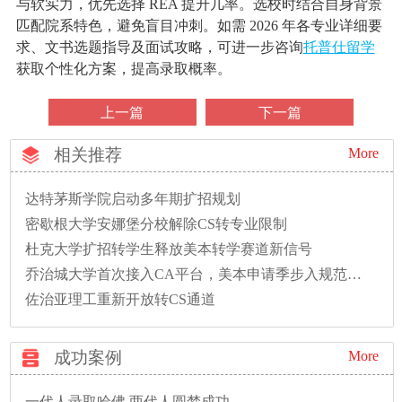
与软实力，优先选择 REA 提升几率。选校时结合自身背景
匹配院系特色，避免盲目冲刺。如需 2026 年各专业详细要
求、文书选题指导及面试攻略，可进一步咨询
托普仕留学
获取个性化方案，提高录取概率。
上一篇
下一篇
相关推荐
More
达特茅斯学院启动多年期扩招规划
密歇根大学安娜堡分校解除CS转专业限制
杜克大学扩招转学生释放美本转学赛道新信号
乔治城大学首次接入CA平台，美本申请季步入规范新时代
佐治亚理工重新开放转CS通道
成功案例
More
一代人录取哈佛,两代人圆梦成功