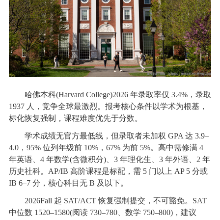
哈佛本科(Harvard College)2026 年录取率仅 3.4%，录取
1937 人，竞争全球最激烈。报考核心条件以学术为根基，
标化恢复强制，课程难度优先于分数。
学术成绩无官方最低线，但录取者未加权 GPA 达 3.9–
4.0，95% 位列年级前 10%，67% 为前 5%。高中需修满 4
年英语、4 年数学(含微积分)、3 年理化生、3 年外语、2 年
历史社科。AP/IB 高阶课程是标配，需 5 门以上 AP 5 分或
IB 6–7 分，核心科目无 B 及以下。
2026Fall 起 SAT/ACT 恢复强制提交，不可豁免。SAT
中位数 1520–1580(阅读 730–780、数学 750–800)，建议