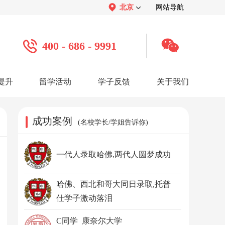
北京
网站导航
400 - 686 - 9991
提升
留学活动
学子反馈
关于我们
案例
学子心声：
品牌介绍：
感谢视频
关于我们
学子访谈
公司活动
媒体报道
成功案例
(名校学长/学姐告诉你)
服务口碑：
合作招聘：
服务好评
人才招聘
感谢锦旗
渠道合作
联系我们
一代人录取哈佛,两代人圆梦成功
哈佛、西北和哥大同日录取,托普
仕学子激动落泪
C同学 康奈尔大学