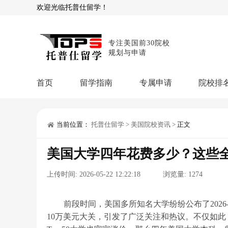
欢迎光临托普仕留学！
专注美国前30院校
规划与申请
首页
留学指南
专属申请
院校排
商科顾问
理工顾问
本科申请：
星启计
留学攻略
当前位置：
托普仕留学
>
美国院校资讯
>
正文
留学专题
USNews排名
硕士申请：
鹤鸣计
美国大学四年花费多少？这些全美
博士申请：
博士定
留学干货
上传时间:
2026-05-22 12:22:18
浏览量:
1274
混合申请：
菁英联
留学资讯
院校资讯
留
留学费用
留学专业
名
文书服务：
专属文
前段时间，美国多所知名大学纷纷公布了2026-
10万美元大关，引发了广泛关注和热议。不仅如此
留学工具：
GPA计