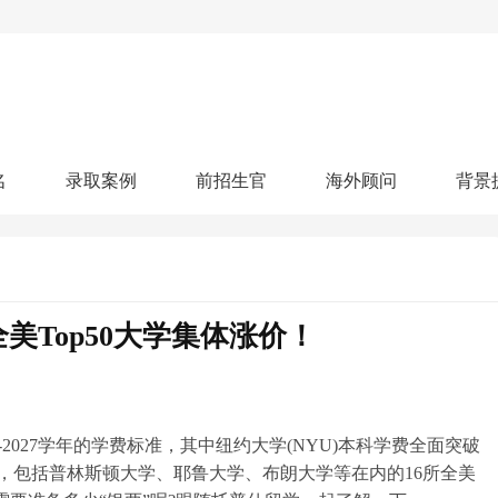
名
录取案例
前招生官
海外顾问
背景
人文社科
艺术顾问
医学健康
划
跃升计划
申请阶段：
奖学金计划
本科案例
本转案例
硕士案例
博士
核心项目
offer播报
科研项目
实习就业
综合素质培养
划
智晨计划
Top50大学集体涨价！
名校榜单：
26年Offer榜
制方案
特色项目
申计划
学考试
夏校申请
留学申请
学科竞赛
国际义工
科考活动
校排名
论文发表
专利申请
商业实践
书定制
2027学年的学费标准，其中纽约大学(NYU)本科学费全面突破
，包括普林斯顿大学、耶鲁大学、布朗大学等在内的16所全美
算器
留学评估
智能诊断