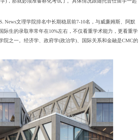
秋季入学)，那就必须准备标化考试了。具体情况跟随托普仕留学一起
C，在U.S. News文理学院排名中长期稳居前7-10名，与威廉姆斯、阿默
国际生的录取率常年在10%左右，不仅看重学术能力，更看重学
院之一。经济学、政府学(政治学)、国际关系和金融是CMC的