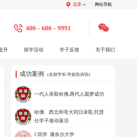
北京
网站导航
400 - 686 - 9991
提升
留学活动
学子反馈
关于我们
案例
学子心声：
品牌介绍：
感谢视频
关于我们
学子访谈
公司活动
媒体报道
成功案例
(名校学长/学姐告诉你)
服务口碑：
合作招聘：
服务好评
人才招聘
感谢锦旗
渠道合作
联系我们
一代人录取哈佛,两代人圆梦成功
哈佛、西北和哥大同日录取,托普
仕学子激动落泪
C同学 康奈尔大学