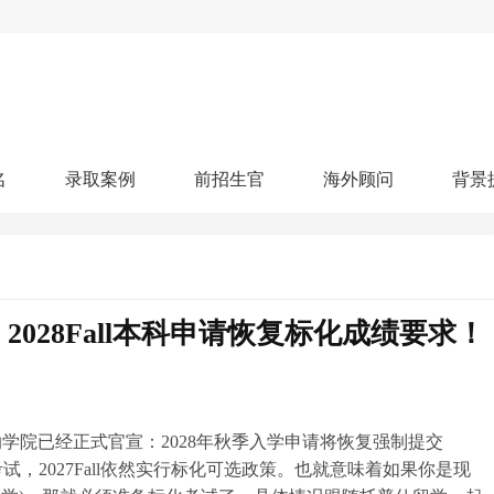
名
录取案例
前招生官
海外顾问
背景
人文社科
艺术顾问
医学健康
划
跃升计划
申请阶段：
奖学金计划
本科案例
本转案例
硕士案例
博士
核心项目
offer播报
科研项目
实习就业
综合素质培养
划
智晨计划
2028Fall本科申请恢复标化成绩要求！
名校榜单：
26年Offer榜
制方案
特色项目
申计划
学考试
夏校申请
留学申请
学科竞赛
国际义工
科考活动
校排名
论文发表
专利申请
商业实践
书定制
学院已经正式官宣：2028年秋季入学申请将恢复强制提交
考试，2027Fall依然实行标化可选政策。也就意味着如果你是现
算器
留学评估
智能诊断