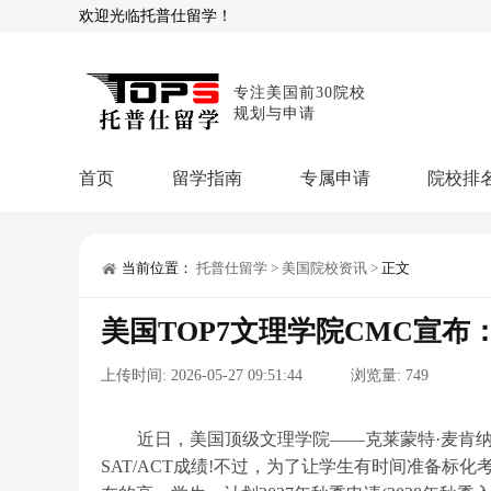
欢迎光临托普仕留学！
专注美国前30院校
规划与申请
首页
留学指南
专属申请
院校排
商科顾问
理工顾问
本科申请：
星启计
留学攻略
当前位置：
托普仕留学
>
美国院校资讯
>
正文
留学专题
USNews排名
硕士申请：
鹤鸣计
美国TOP7文理学院CMC宣布：
博士申请：
博士定
留学干货
上传时间:
2026-05-27 09:51:44
浏览量:
749
混合申请：
菁英联
留学资讯
院校资讯
留
留学费用
留学专业
名
文书服务：
专属文
近日，美国顶级文理学院——克莱蒙特·麦肯纳
SAT/ACT成绩!不过，为了让学生有时间准备标化
留学工具：
GPA计