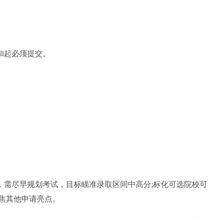
all起必须提交。
需尽早规划考试，目标瞄准录取区间中高分;标化可选院校可
焦其他申请亮点。