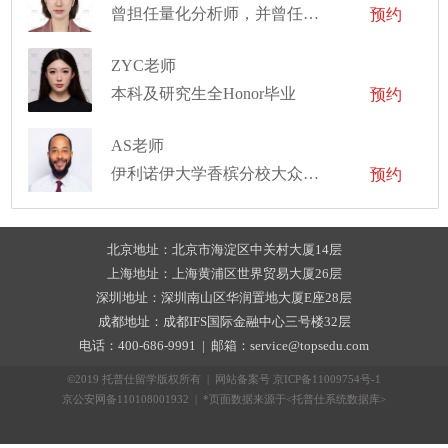
曾担任量化分析师，并曾任职于公募基金及头部券商研究所,现于一家金融机构担任商务总监
预约
ZYC老师
本科及研究生全Honor毕业
预约
AS老师
伊利诺伊大学香槟分校大众传播学学士
预约
北京地址：北京市海淀区中关村大厦14层
上海地址：上海黄浦区世界贸易大厦26层
深圳地址：深圳南山区华润置地大厦E座28层
成都地址：成都IFS国际金融中心三号楼32层
电话：400-686-9991 | 邮箱：service@topsedu.com
©2019 托普仕留学版权所有 | 网站备案号
京ICP备11009754号-1
京公安网备110108001932 | *页面数据来源于<托普仕系统数据库>