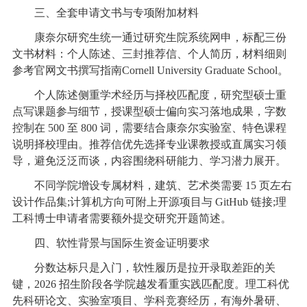
三、全套申请文书与专项附加材料
康奈尔研究生统一通过研究生院系统网申，标配三份
文书材料：个人陈述、三封推荐信、个人简历，材料细则
参考官网文书撰写指南Cornell University Graduate School。
个人陈述侧重学术经历与择校匹配度，研究型硕士重
点写课题参与细节，授课型硕士偏向实习落地成果，字数
控制在 500 至 800 词，需要结合康奈尔实验室、特色课程
说明择校理由。推荐信优先选择专业课教授或直属实习领
导，避免泛泛而谈，内容围绕科研能力、学习潜力展开。
不同学院增设专属材料，建筑、艺术类需要 15 页左右
设计作品集;计算机方向可附上开源项目与 GitHub 链接;理
工科博士申请者需要额外提交研究开题简述。
四、软性背景与国际生资金证明要求
分数达标只是入门，软性履历是拉开录取差距的关
键，2026 招生阶段各学院越发看重实践匹配度。理工科优
先科研论文、实验室项目、学科竞赛经历，有海外暑研、