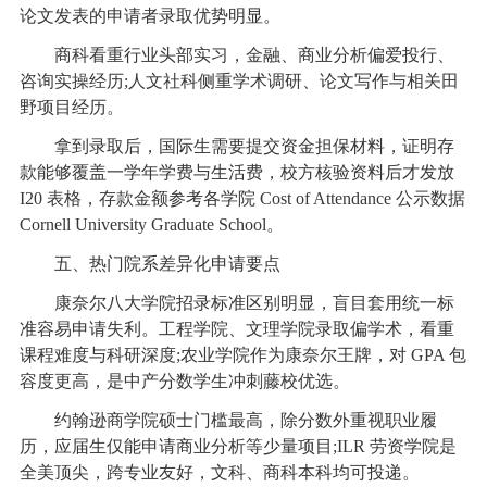
论文发表的申请者录取优势明显。
商科看重行业头部实习，金融、商业分析偏爱投行、
咨询实操经历;人文社科侧重学术调研、论文写作与相关田
野项目经历。
拿到录取后，国际生需要提交资金担保材料，证明存
款能够覆盖一学年学费与生活费，校方核验资料后才发放
I20 表格，存款金额参考各学院 Cost of Attendance 公示数据
Cornell University Graduate School。
五、热门院系差异化申请要点
康奈尔八大学院招录标准区别明显，盲目套用统一标
准容易申请失利。工程学院、文理学院录取偏学术，看重
课程难度与科研深度;农业学院作为康奈尔王牌，对 GPA 包
容度更高，是中产分数学生冲刺藤校优选。
约翰逊商学院硕士门槛最高，除分数外重视职业履
历，应届生仅能申请商业分析等少量项目;ILR 劳资学院是
全美顶尖，跨专业友好，文科、商科本科均可投递。