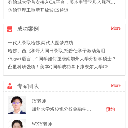
乔治城大学首次接入CA平台，美本申请季步入规范新时代
佐治亚理工重新开放转CS通道
成功案例
More
一代人录取哈佛,两代人圆梦成功
哈佛、西北和哥大同日录取,托普仕学子激动落泪
低gpa+语言，C同学如何逆袭南加州大学分析学硕士？
凸显科研强项！美本Q同学成功拿下康奈尔大学CS硕士录取！
More
专家团队
JY老师
加州大学洛杉矶分校金融学博士
预约
WXY老师