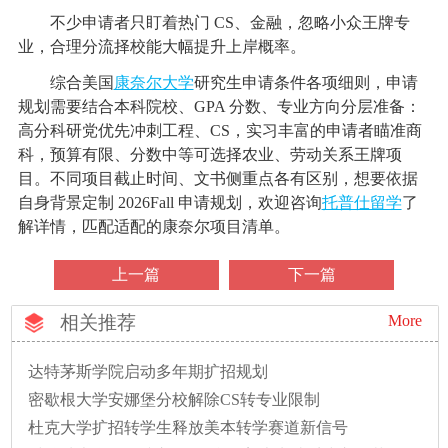
不少申请者只盯着热门 CS、金融，忽略小众王牌专
业，合理分流择校能大幅提升上岸概率。
综合美国
康奈尔大学
研究生申请条件各项细则，申请
规划需要结合本科院校、GPA 分数、专业方向分层准备：
高分科研党优先冲刺工程、CS，实习丰富的申请者瞄准商
科，预算有限、分数中等可选择农业、劳动关系王牌项
目。不同项目截止时间、文书侧重点各有区别，想要依据
自身背景定制 2026Fall 申请规划，欢迎咨询
托普仕留学
了
解详情，匹配适配的康奈尔项目清单。
上一篇
下一篇
相关推荐
More
达特茅斯学院启动多年期扩招规划
密歇根大学安娜堡分校解除CS转专业限制
杜克大学扩招转学生释放美本转学赛道新信号