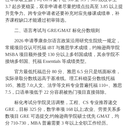
3.7 起步更稳妥，双非申请者尽量把绩点拉高至 3.85 以上提
升竞争力。跨专业申请者还要补充对应先修课成绩单，补
齐课程缺口才能通过初审筛选。
二、语言考试与 GRE/GMAT 标化分数细则
2026 申请季康奈尔语言政策沿用研究生院统一规定，
常规项目仅认可托福 iBT 与雅思学术成绩，约翰逊商学院
MSBA 项目额外接受 130 分以上多邻国成绩，其余学院不
接纳多邻国、托福 Essentials 等成绩类型。
官方最低托福总分 80 分、雅思 6.5 分只是纸面标准，
实际录取分数线远高于基准线。理工科稳妥分数线托福
105、雅思 7.0;人文、法学等文科专业普遍托福 110+、雅思
7.5，口语单项低于 22 分容易被热门项目直接筛除。
标化考试分学院灵活调整，工程、CS 专业推荐递交
GRE，目标 325 分，数学单项 168 以上;农业、劳资关系多
数项目 GRE 可选提交;约翰逊商学院硕士优先 GMAT，均
分 710-730，MBA 普遍需要 3 年以上全职工作经历。