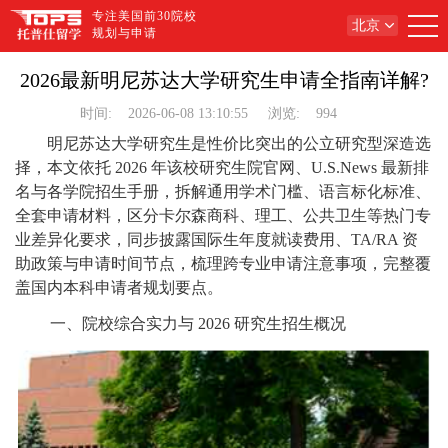
专注美国前30院校
北京
规划与申请
2026最新明尼苏达大学研究生申请全指南详解?
时间:
2026-06-08 13:10:55
浏览:
994
明尼苏达大学研究生是性价比突出的公立研究型深造选
择，本文依托 2026 年该校研究生院官网、U.S.News 最新排
名与各学院招生手册，拆解通用学术门槛、语言标化标准、
全套申请材料，区分卡尔森商科、理工、公共卫生等热门专
业差异化要求，同步披露国际生年度就读费用、TA/RA 资
助政策与申请时间节点，梳理跨专业申请注意事项，完整覆
盖国内本科申请者规划要点。
一、院校综合实力与 2026 研究生招生概况