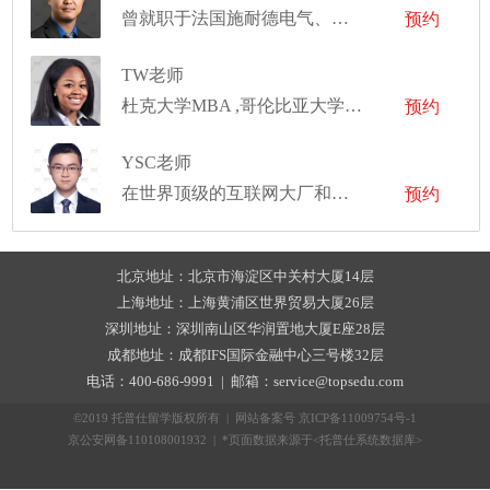
曾就职于法国施耐德电气、特斯拉中国，及全球顶级资产管理公司
预约
TW老师
杜克大学MBA ,哥伦比亚大学非洲裔美国人研究硕士,杜克大学国际比较研究学士
预约
YSC老师
在世界顶级的互联网大厂和投行工作经验
预约
北京地址：北京市海淀区中关村大厦14层
上海地址：上海黄浦区世界贸易大厦26层
深圳地址：深圳南山区华润置地大厦E座28层
成都地址：成都IFS国际金融中心三号楼32层
电话：400-686-9991 | 邮箱：service@topsedu.com
©2019 托普仕留学版权所有 | 网站备案号
京ICP备11009754号-1
京公安网备110108001932 | *页面数据来源于<托普仕系统数据库>