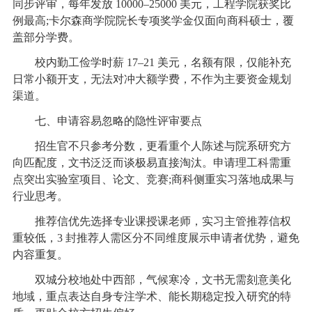
同步评审，每年发放 10000–25000 美元，工程学院获奖比
例最高;卡尔森商学院院长专项奖学金仅面向商科硕士，覆
盖部分学费。
校内勤工俭学时薪 17–21 美元，名额有限，仅能补充
日常小额开支，无法对冲大额学费，不作为主要资金规划
渠道。
七、申请容易忽略的隐性评审要点
招生官不只参考分数，更看重个人陈述与院系研究方
向匹配度，文书泛泛而谈极易直接淘汰。申请理工科需重
点突出实验室项目、论文、竞赛;商科侧重实习落地成果与
行业思考。
推荐信优先选择专业课授课老师，实习主管推荐信权
重较低，3 封推荐人需区分不同维度展示申请者优势，避免
内容重复。
双城分校地处中西部，气候寒冷，文书无需刻意美化
地域，重点表达自身专注学术、能长期稳定投入研究的特