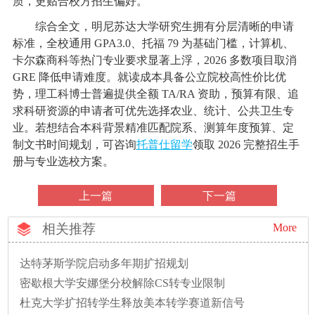
质，更贴合校方招生偏好。
综合全文，明尼苏达大学研究生拥有分层清晰的申请
标准，全校通用 GPA3.0、托福 79 为基础门槛，计算机、
卡尔森商科等热门专业要求显著上浮，2026 多数项目取消
GRE 降低申请难度。就读成本具备公立院校高性价比优
势，理工科博士普遍提供全额 TA/RA 资助，预算有限、追
求科研资源的申请者可优先选择农业、统计、公共卫生专
业。若想结合本科背景精准匹配院系、测算年度预算、定
制文书时间规划，可咨询
托普仕留学
领取 2026 完整招生手
册与专业选校方案。
上一篇
下一篇
相关推荐
More
达特茅斯学院启动多年期扩招规划
密歇根大学安娜堡分校解除CS转专业限制
杜克大学扩招转学生释放美本转学赛道新信号