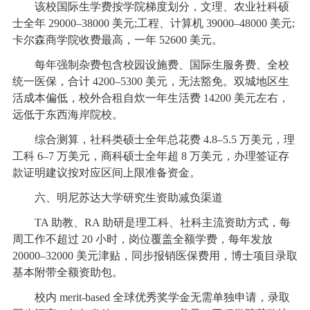
该校国际生学费按学院梯度划分，文理、农业社科硕
士全年 29000–38000 美元;工程、计算机 39000–48000 美元;
卡尔森商学院收费最高，一年 52600 美元。
每年强制杂费包含校园设施费、国际生服务费、全校
统一医保，合计 4200–5300 美元，无法豁免。双城地区生
活成本偏低，校外合租自炊一年生活费 14200 美元左右，
远低于东西海岸院校。
综合测算，社科类硕士全年总花费 4.8–5.5 万美元，理
工科 6–7 万美元，商科硕士全年超 8 万美元，办理签证存
款证明建议按对应区间上限准备资金。
六、明尼苏达大学研究生资助减负渠道
TA 助教、RA 助研是理工科、社科主流资助方式，每
周工作不超过 20 小时，岗位覆盖全额学费，每年发放
20000–32000 美元津贴，同步报销医保费用，博士项目录取
基本附带全额资助包。
校内 merit-based 全球优秀奖学金无需单独申请，录取