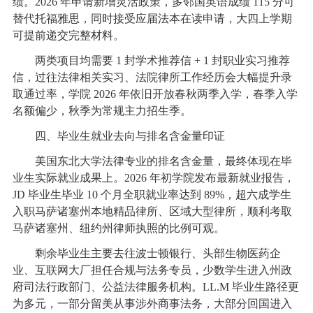
绩。2026 年申请新增灵活政策，多邻国英语成绩 115 分可
替代托福雅思，同时接受应届法本在读申请，大四上学期
可提前递交完整材料。
两类项目均需要 1 封学术推荐信 + 1 封职业实习推荐
信，过往法律相关实习、法院律所工作经历会大幅提升录
取通过率，学院 2026 年依旧开放春秋两季入学，春季入学
名额偏少，秋季为常规主力招生季。
四、毕业生就业去向与排名含金量印证
美国东北大学法律专业的排名含金量，最终体现在毕
业生实际就业成果上。2026 年初学院发布最新就业报告，
JD 毕业生毕业 10 个月全职就业率达到 89%，超六成学生
入职马萨诸塞州本地精品律所、区域大型律所，顺利考取
马萨诸塞州、纽约州律师执照的比例可观。
剩余毕业生主要去往波士顿银行、头部生物医药企
业、互联网大厂担任合规与法务专员，少数学生进入州政
府司法行政部门、公益法律服务机构。LL.M 毕业生路径更
为多元，一部分留美从事涉外商事法务，大部分回国进入