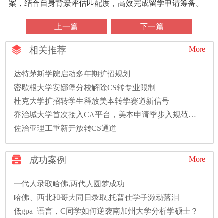
案，结合自身背景评估匹配度，高效完成留学申请筹备。
上一篇
下一篇
相关推荐
More
达特茅斯学院启动多年期扩招规划
密歇根大学安娜堡分校解除CS转专业限制
杜克大学扩招转学生释放美本转学赛道新信号
乔治城大学首次接入CA平台，美本申请季步入规范新时代
佐治亚理工重新开放转CS通道
成功案例
More
一代人录取哈佛,两代人圆梦成功
哈佛、西北和哥大同日录取,托普仕学子激动落泪
低gpa+语言，C同学如何逆袭南加州大学分析学硕士？