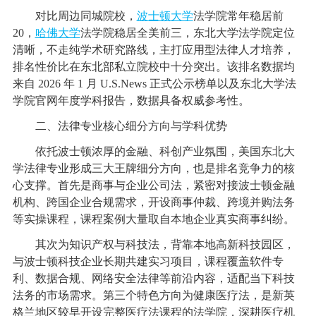
对比周边同城院校，
波士顿大学
法学院常年稳居前
20，
哈佛大学
法学院稳居全美前三，东北大学法学院定位
清晰，不走纯学术研究路线，主打应用型法律人才培养，
排名性价比在东北部私立院校中十分突出。该排名数据均
来自 2026 年 1 月 U.S.News 正式公示榜单以及东北大学法
学院官网年度学科报告，数据具备权威参考性。
二、法律专业核心细分方向与学科优势
依托波士顿浓厚的金融、科创产业氛围，美国东北大
学法律专业形成三大王牌细分方向，也是排名竞争力的核
心支撑。首先是商事与企业公司法，紧密对接波士顿金融
机构、跨国企业合规需求，开设商事仲裁、跨境并购法务
等实操课程，课程案例大量取自本地企业真实商事纠纷。
其次为知识产权与科技法，背靠本地高新科技园区，
与波士顿科技企业长期共建实习项目，课程覆盖软件专
利、数据合规、网络安全法律等前沿内容，适配当下科技
法务的市场需求。第三个特色方向为健康医疗法，是新英
格兰地区较早开设完整医疗法课程的法学院，深耕医疗机