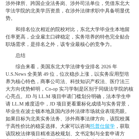
涉外律所、跨国企业法务岗、涉外司法单位，凭借东北大
学法学院的北美学历资质，在涉外法律求职中具备明显优
势。
和排名位次相近的院校对比，东北大学毕业生本地留
任率更高，企业雇主口碑稳定，实务培养的特色完全贴合
职场需求，是排名之外，该专业最核心的竞争力。
总结
综合来看，美国东北大学法律专业排名 2026 年
U.S.News 全美第 49 位，位次稳步上涨，以实务应用型培
养为核心特色，商事公司法、科技知识产权法、医疗法三
大方向优势鲜明，Co-op 实习学制是区别于同级法学院的核
心亮点。JD 与 LL.M 项目申请门槛划分明确，法本学生申
请 LL.M 难度适中，JD 项目更看重标化成绩与实务背景，
毕业生在波士顿本地及国内涉外法律市场就业表现亮眼。
如果目标为北美实务法务、涉外商事法律方向，该院校属
于高性价比的稳妥选择。大家可以咨询
托普仕留学
，获取
该院校法律项目精准选校规划、文书定制与全套申请方