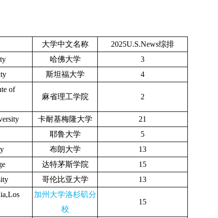
。
大学中文名称
2025U.S.News综排
ty
哈佛大学
3
ty
斯坦福大学
4
ute of
麻省理工学院
2
ersity
卡耐基梅隆大学
21
耶鲁大学
5
ty
布朗大学
13
ge
达特茅斯学院
15
ity
哥伦比亚大学
13
nia,Los
加州大学洛杉矶分
15
校