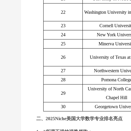
22
Washington University in
23
Cornell Universi
24
New York Univers
25
Minerva Universi
26
University of Texas at
27
Northwestern Unive
28
Pomona Colleg
University of North Car
29
Chapel Hill
30
Georgetown Univer
二、2025Niche美国大学数学专业排名亮点