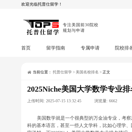
欢迎光临托普仕留学！
专注美国前30院校
规划与申请
首页
留学指南
专属申请
院校排
商科顾问
理工顾问
本科申请：
星启计
留学攻略
当前位置：
托普仕留学
>
美国名校排名
>
正文
留学专题
USNews排名
硕士申请：
鹤鸣计
2025Niche美国大学数学专
博士申请：
博士定
留学干货
上传时间:
2025-07-15 13:32:45
浏览量:
6662
混合申请：
菁英联
留学资讯
院校资讯
留
留学费用
留学专业
名
文书服务：
专属文
美国数学就是一个很典型的万金油专业，考察
科的基本语言，甚至一些人文学科，比如心理学、
留学工具：
GPA计