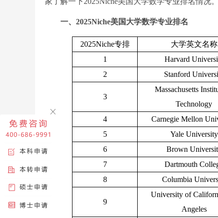
家了解一下2025Niche美国大学数学专业排名情况
一、2025Niche美国大学数学专业排名
2025Niche专排
大学英文名称
1
Harvard Universi
2
Stanford Universi
Massachusetts Instit
3
Technology
4
Carnegie Mellon Univ
5
Yale University
6
Brown Universi
7
Dartmouth Colle
8
Columbia Univers
University of Califor
9
Angeles