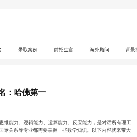
名
录取案例
前招生官
海外顾问
背景
人文社科
艺术顾问
医学健康
划
跃升计划
申请阶段：
奖学金计划
本科案例
本转案例
硕士案例
博士
核心项目
offer播报
科研项目
实习就业
综合素质培养
划
智晨计划
业排名：哈佛第一
名校榜单：
26年Offer榜
制方案
特色项目
申计划
学考试
夏校申请
留学申请
学科竞赛
国际义工
科考活动
校排名
论文发表
专利申请
商业实践
书定制
思维能力、逻辑能力、运算能力、反应能力，是对话所有理工
国际关系等专业都需要掌握一些数学知识。以下内容就来带大
算器
留学评估
智能诊断