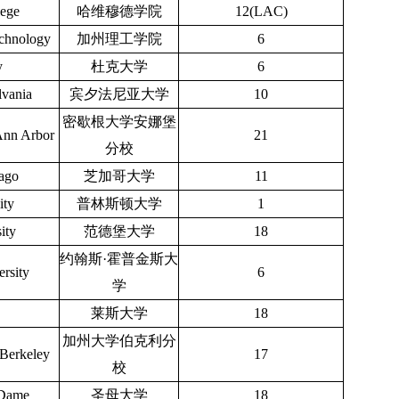
ege
哈维穆德学院
12(LAC)
Technology
加州理工学院
6
y
杜克大学
6
lvania
宾夕法尼亚大学
10
密歇根大学安娜堡
Ann Arbor
21
分校
cago
芝加哥大学
11
ity
普林斯顿大学
1
ity
范德堡大学
18
约翰斯·霍普金斯大
rsity
6
学
莱斯大学
18
加州大学伯克利分
,Berkeley
17
校
 Dame
圣母大学
18