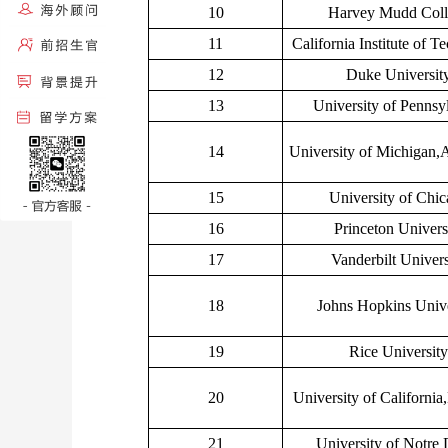
10
Harvey Mudd Coll
11
California Institute of 
12
Duke Universit
13
University of Pennsy
14
University of Michigan,
15
University of Chi
16
Princeton Univers
17
Vanderbilt Univers
18
Johns Hopkins Unive
19
Rice University
20
University of California
21
University of Notre