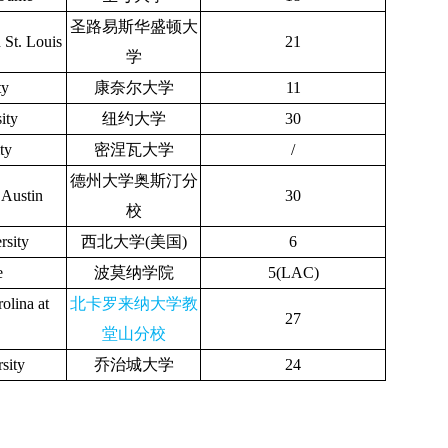
圣路易斯华盛顿大
 St. Louis
21
学
ty
康奈尔大学
11
ity
纽约大学
30
ty
密涅瓦大学
/
德州大学奥斯汀分
 Austin
30
校
rsity
西北大学(美国)
6
e
波莫纳学院
5(LAC)
olina at
北卡罗来纳大学教
27
堂山分校
sity
乔治城大学
24