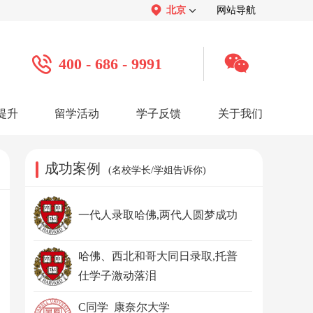
北京
网站导航
400 - 686 - 9991
提升
留学活动
学子反馈
关于我们
案例
学子心声：
品牌介绍：
感谢视频
关于我们
学子访谈
公司活动
媒体报道
成功案例
(名校学长/学姐告诉你)
服务口碑：
合作招聘：
服务好评
人才招聘
感谢锦旗
渠道合作
联系我们
一代人录取哈佛,两代人圆梦成功
哈佛、西北和哥大同日录取,托普
仕学子激动落泪
C同学 康奈尔大学