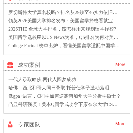
罗切斯特大学算名校吗？排名从29跌至46实力依旧硬核
领英2026美国大学排名发布：美国留学择校看就业性价比的时代已来
2026THE 全球大学排名，该怎样用来规划留学择校?
美国留学选校应以US News为准，QS排名为何对美校不友好？
College Factual 榜单出炉，看懂美国留学适配中国学生优质院校排名
成功案例
More
一代人录取哈佛,两代人圆梦成功
哈佛、西北和哥大同日录取,托普仕学子激动落泪
低gpa+语言，C同学如何逆袭南加州大学分析学硕士？
凸显科研强项！美本Q同学成功拿下康奈尔大学CS硕士录取！
More
专家团队