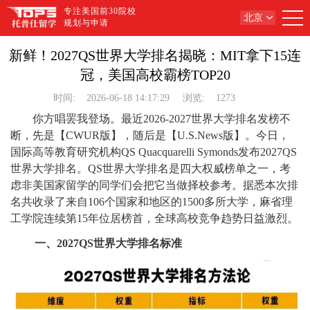
专注美国前30院校
北京
规划与申请
新鲜！2027QS世界大学排名揭晓：MIT拿下15连
冠，美国高校霸榜TOP20
时间:
2026-06-18 14:17:29
浏览:
1273
你方唱罢我登场。最近2026-2027世界大学排名发榜不
断，先是【CWUR版】，随后是【U.S.News版】。今日，
国际高等教育研究机构QS Quacquarelli Symonds发布2027QS
世界大学排名。QS世界大学排名是四大权威榜单之一，考
虑非美国家留学的同学们会把它当做择校参考。据悉本次排
名共收录了来自106个国家和地区的1500多所大学，麻省理
工学院连续第15年位居榜首，全球高校竞争趋势日益激烈。
一、2027QS世界大学排名标准