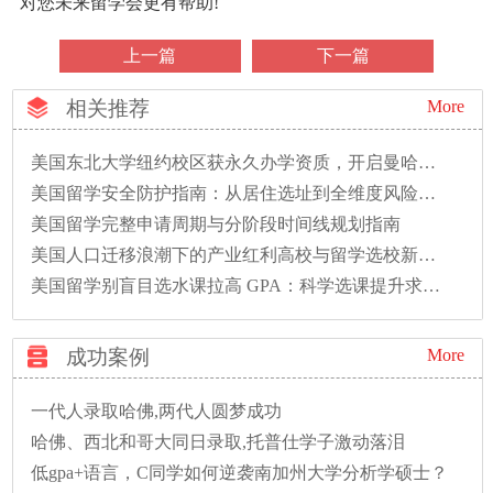
对您未来留学会更有帮助!
上一篇
下一篇
相关推荐
More
美国东北大学纽约校区获永久办学资质，开启曼哈顿本科教育新篇章
美国留学安全防护指南：从居住选址到全维度风险防范
美国留学完整申请周期与分阶段时间线规划指南
美国人口迁移浪潮下的产业红利高校与留学选校新逻辑
美国留学别盲目选水课拉高 GPA：科学选课提升求职竞争力
成功案例
More
一代人录取哈佛,两代人圆梦成功
哈佛、西北和哥大同日录取,托普仕学子激动落泪
低gpa+语言，C同学如何逆袭南加州大学分析学硕士？