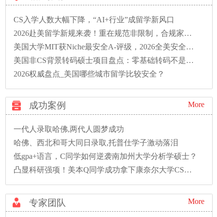
CS入学人数大幅下降，“AI+行业”成留学新风口
2026赴美留学新规来袭！重在规范非限制，合规家庭从容应对
美国大学MIT获Niche最安全A-评级，2026全美安全校园榜单解读
美国非CS背景转码硕士项目盘点：零基础转码不是梦！
2026权威盘点_美国哪些城市留学比较安全？
成功案例
More
一代人录取哈佛,两代人圆梦成功
哈佛、西北和哥大同日录取,托普仕学子激动落泪
低gpa+语言，C同学如何逆袭南加州大学分析学硕士？
凸显科研强项！美本Q同学成功拿下康奈尔大学CS硕士录取！
More
专家团队