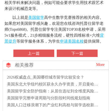
相关学科来解决问题，例如可能会要求学生用技术跟艺术
来设计机械恐龙等。
以上就是
美国留学
高中生数学竞赛推荐的相关内容。
如果您对美国留学感兴趣，欢迎您在线咨询托普仕留学老
师(Tops6868)。托普仕留学专注美国TOP30名校申请，采用
5v1服务模式，21步精细服务流程，硬性四维标准+六维
背
景提升
等留学服务体系，为学生
申请美国名校
提供保障。
上一篇
下一篇
相关推荐
More
2026权威盘点_美国哪些城市留学比较安全？
美国东北大学纽约校区获永久办学资质，开启曼哈顿本科教育新篇章
美国留学安全防护指南：从居住选址到全维度风险防范
美国留学完整申请周期与分阶段时间线规划指南
美国人口迁移浪潮下的产业红利高校与留学选校新逻辑