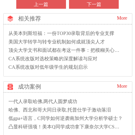
上一篇
下一篇
相关推荐
More
从美本到斯坦福：一份TOP30录取背后的专业支撑
美国大学转学与转专业机制如何成就顶尖人才
顶尖大学文书和面试都在考这一件事：把模糊关心变成精准问题
CA系统改版对选校策略的深度解读与应对
CA系统改版对低年级学生的规划启示
成功案例
More
一代人录取哈佛,两代人圆梦成功
哈佛、西北和哥大同日录取,托普仕学子激动落泪
低gpa+语言，C同学如何逆袭南加州大学分析学硕士？
凸显科研强项！美本Q同学成功拿下康奈尔大学CS硕士录取！