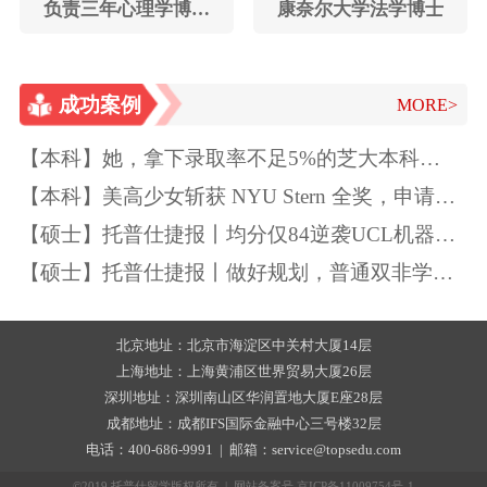
负责三年心理学博士
康奈尔大学法学博士
招生，三年心理学美
国本科教学经验
成功案例
MORE>
【本科】她，拿下录取率不足5%的芝大本科
Offer！独一无二的特质如此“养成”~
【本科】美高少女斩获 NYU Stern 全奖，申请季
精准规划圆梦顶尖商学院
【硕士】托普仕捷报丨均分仅84逆袭UCL机器学
习
【硕士】托普仕捷报丨做好规划，普通双非学生
也能逆袭UCL
北京地址：北京市海淀区中关村大厦14层
上海地址：上海黄浦区世界贸易大厦26层
深圳地址：深圳南山区华润置地大厦E座28层
成都地址：成都IFS国际金融中心三号楼32层
电话：400-686-9991 | 邮箱：service@topsedu.com
©2019 托普仕留学版权所有 | 网站备案号
京ICP备11009754号-1