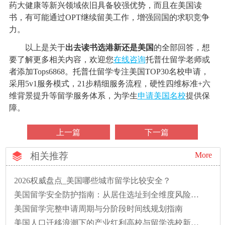
药大健康等新兴领域依旧具备较强优势，而且在美国读
书，有可能通过OPT继续留美工作，增强回国的求职竞争
力。
以上是关于
出去读书选港新还是美国
的全部回答，想
要了解更多相关内容，欢迎您
在线咨询
托普仕留学老师或
者添加Tops6868。托普仕留学专注美国TOP30名校申请，
采用5v1服务模式，21步精细服务流程，硬性四维标准+六
维背景提升等留学服务体系，为学生
申请美国名校
提供保
障。
上一篇
下一篇
相关推荐
More
2026权威盘点_美国哪些城市留学比较安全？
美国留学安全防护指南：从居住选址到全维度风险防范
美国留学完整申请周期与分阶段时间线规划指南
美国人口迁移浪潮下的产业红利高校与留学选校新逻辑