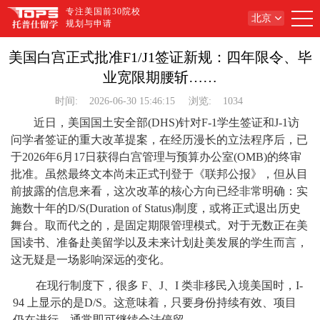
专注美国前30院校
北京
规划与申请
美国白宫正式批准F1/J1签证新规：四年限令、毕
业宽限期腰斩……
时间:
2026-06-30 15:46:15
浏览:
1034
近日，美国国土安全部(DHS)针对F-1学生签证和J-1访
问学者签证的重大改革提案，在经历漫长的立法程序后，已
于2026年6月17日获得白宫管理与预算办公室(OMB)的终审
批准。虽然最终文本尚未正式刊登于《联邦公报》，但从目
前披露的信息来看，这次改革的核心方向已经非常明确：实
施数十年的D/S(Duration of Status)制度，或将正式退出历史
舞台。取而代之的，是固定期限管理模式。对于无数正在美
国读书、准备赴美留学以及未来计划赴美发展的学生而言，
这无疑是一场影响深远的变化。
在现行制度下，很多 F、J、I 类非移民入境美国时，I-
94 上显示的是D/S。这意味着，只要身份持续有效、项目
仍在进行，通常即可继续合法停留。