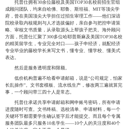
托普仕拥有30余位藤校及美国TOP30名校前招生官组
成顾问团队，均来自哈佛、耶鲁、斯坦福、MIT等顶尖学
府，曾在美国顶尖大学担任过招生审理工作——他们深谙
院校录取内核规则与人才选拔偏好，亲自参与把控申请策
略、审核文书质量，从录取源头上帮孩子把关。海外顾问
方面，托普仕汇聚了300多位哈耶普斯麻及美国TOP30名校
的精英留学生，专业完全对口——孩子申经济，就配经济
专业毕业的藤校学长来写文书，懂专业、懂学校、懂美式
表达。
然后是服务透明度和限额。
低价机构普遍不给看申请邮箱，说是“公司规定，怕家
长乱操作”。文书套模板、流水线生产，修改两三遍就算完
事，一个顾问带三四十人是常态。
托普仕承诺共享申请邮箱和网申账号密码，所有申请
进度随时可查。文书终稿、选校清单、申请材料，每一个
关键环节都需要学生确认签字后才能提交。而且每个专属
服务团队最多只服务10名学生——10个人的关注度和40个