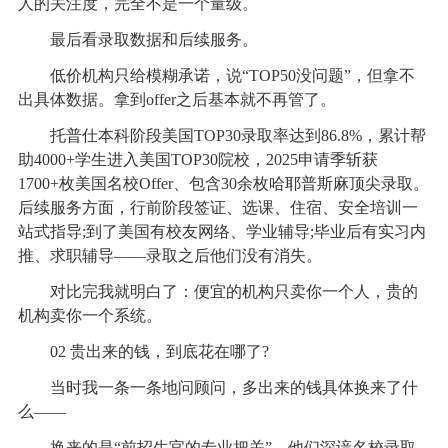
人的关注度，完全不是一个量级。
最后看录取数据和后续服务。
低价机构只给模糊承诺，说“TOP50没问题”，但拿不
出具体数据。拿到offer之后基本就不再管了。
托普仕本科阶段美国TOP30录取率达到86.8%，累计帮
助4000+学生进入美国TOP30院校，2025申请季斩获
1700+枚美国名校Offer、包含30余枚哈耶普斯麻顶尖录取。
后续服务方面，行前阶段签证、选课、住宿、安全培训一
站式指导;到了美国有校友网络、学业辅导;毕业后有实习内
推、求职辅导——录取之后他们没有消失。
对比完我就明白了：便宜的机构只卖你一个人，贵的
机构卖你一个系统。
02 贵出来的钱，到底花在哪了?
当时我一条一条地问顾问，多出来的钱具体换来了什
么——
换来的是“前招生官的专业把关”，他们深谙名校录取