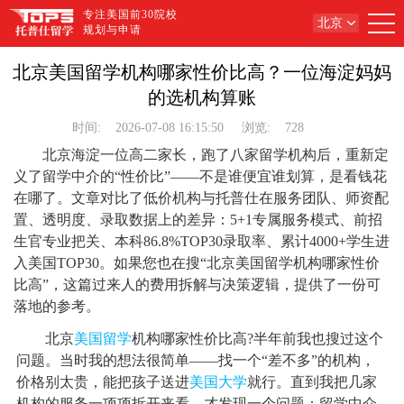
专注美国前30院校
北京
规划与申请
北京美国留学机构哪家性价比高？一位海淀妈妈
的选机构算账
时间:
2026-07-08 16:15:50
浏览:
728
北京海淀一位高二家长，跑了八家留学机构后，重新定
义了留学中介的“性价比”——不是谁便宜谁划算，是看钱花
在哪了。文章对比了低价机构与托普仕在服务团队、师资配
置、透明度、录取数据上的差异：5+1专属服务模式、前招
生官专业把关、本科86.8%TOP30录取率、累计4000+学生进
入美国TOP30。如果您也在搜“北京美国留学机构哪家性价
比高”，这篇过来人的费用拆解与决策逻辑，提供了一份可
落地的参考。
北京
美国留学
机构哪家性价比高?半年前我也搜过这个
问题。当时我的想法很简单——找一个“差不多”的机构，
价格别太贵，能把孩子送进
美国大学
就行。直到我把几家
机构的服务一项项拆开来看，才发现一个问题：留学中介