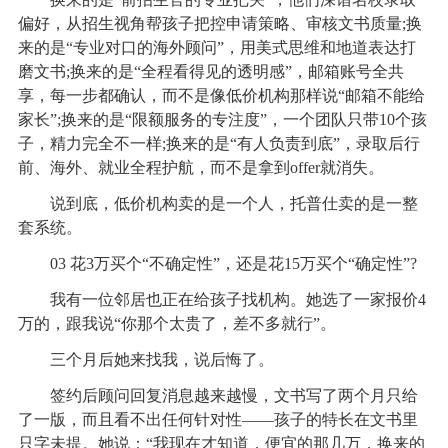
偏好，从招生视角帮孩子把控申请策略、审核文书质量;换
来的是“专业对口的海外顾问”，用美式思维和地道表达打
磨文书;换来的是“全程看得见的透明感”，邮箱账号全共
享，每一步都确认，而不是像低价机构那样说“邮箱不能给
家长”;换来的是“限额服务的专注度”，一个团队只带10个孩
子，精力完全不一样;换来的是“有人负责到底”，录取后行
前、海外、就业全程护航，而不是拿到offer就消失。
说到底，低价机构卖的是一个人，托普仕卖的是一整
套系统。
03 花3万买个“不确定性”，还是花15万买个“确定性”?
我有一位邻居也正在给孩子找机构。她选了一家报价4
万的，跟我说“你那个太贵了，差不多就行”。
三个月后她来找我，说后悔了。
签约后顾问回复消息越来越慢，文书写了两个月只给
了一版，而且看不出任何针对性——孩子的特长在文书里
只字未提。她说：“我现在才知道，便宜的那几万，换来的