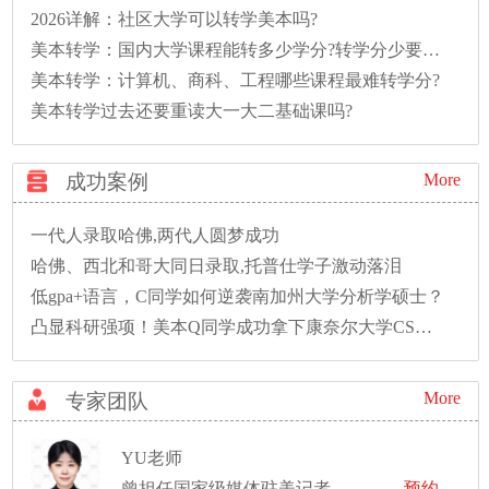
2026详解：社区大学可以转学美本吗?
美本转学：国内大学课程能转多少学分?转学分少要多读一年怎么办?
美本转学：计算机、商科、工程哪些课程最难转学分?
美本转学过去还要重读大一大二基础课吗?
成功案例
More
一代人录取哈佛,两代人圆梦成功
哈佛、西北和哥大同日录取,托普仕学子激动落泪
低gpa+语言，C同学如何逆袭南加州大学分析学硕士？
凸显科研强项！美本Q同学成功拿下康奈尔大学CS硕士录取！
More
专家团队
YU老师
曾担任国家级媒体驻美记者，参与制作国内多个著名电视台和平台的纪录片
预约