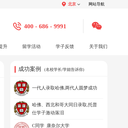
北京
网站导航
400 - 686 - 9991
提升
留学活动
学子反馈
关于我们
案例
学子心声：
品牌介绍：
感谢视频
关于我们
学子访谈
公司活动
媒体报道
成功案例
(名校学长/学姐告诉你)
服务口碑：
合作招聘：
服务好评
人才招聘
感谢锦旗
渠道合作
联系我们
一代人录取哈佛,两代人圆梦成功
哈佛、西北和哥大同日录取,托普
仕学子激动落泪
C同学 康奈尔大学