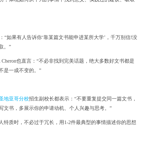
学生：“如果有人告诉你‘靠某篇文书能申进某所大学’，千万别信!没
取。”
heron也直言：“不必非找到完美话题，绝大多数好文书都是
不是一成不变的。”
圣地亚哥分校
招生副校长都表示：“不要重复提交同一篇文书，
写文书，多展示你的申请动机、个人兴趣与思考。”
质时，不必过于冗长，用1-2件最典型的事情描述你的思想