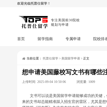
欢迎光临托普仕留学！
专注美国前30院校
规划与申请
首页
留学指南
专属申请
院校排
商科顾问
理工顾问
本科申请：
星启计
留学攻略
当前位置：
托普仕留学
>
美国留学申请
>
正文
留学专题
USNews排名
硕士申请：
鹤鸣计
想申请美国藤校写文书有哪些
博士申请：
博士定
留学干货
上传时间:
2025-09-04 10:50:06
浏览量:
1009
混合申请：
菁英联
留学资讯
院校资讯
留
留学费用
留学专业
名
文书服务：
专属文
文书可以说是美国留学申请能够成功的关键，
来的文书却总能精准踩入招生官的雷区，尤其是想
留学工具：
GPA计