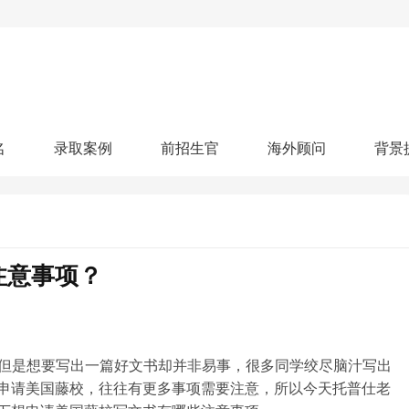
名
录取案例
前招生官
海外顾问
背景
人文社科
艺术顾问
医学健康
划
跃升计划
申请阶段：
奖学金计划
本科案例
本转案例
硕士案例
博士
核心项目
offer播报
科研项目
实习就业
综合素质培养
划
智晨计划
注意事项？
名校榜单：
26年Offer榜
制方案
特色项目
申计划
学考试
夏校申请
留学申请
学科竞赛
国际义工
科考活动
校排名
论文发表
专利申请
商业实践
书定制
但是想要写出一篇好文书却并非易事，很多同学绞尽脑汁写出
申请美国藤校，往往有更多事项需要注意，所以今天托普仕老
算器
留学评估
智能诊断