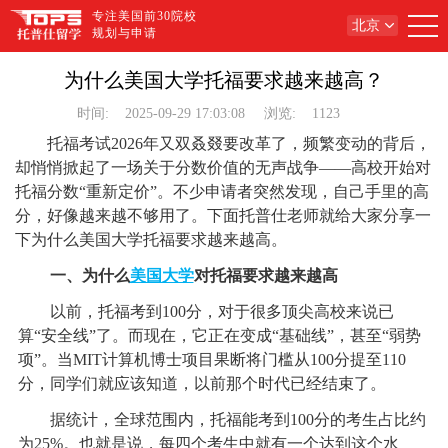
专注美国前30院校
北京
规划与申请
为什么美国大学托福要求越来越高？
时间:
2025-09-29 17:03:08
浏览:
1123
托福考试2026年又双叒叕要改革了，频繁变动的背后，
却悄悄掀起了一场关于分数价值的无声战争——高校开始对
托福分数“重新定价”。不少申请者突然发现，自己手里的高
分，好像越来越不够用了。下面托普仕老师就给大家分享一
下为什么美国大学托福要求越来越高。
一、为什么
美国大学
对托福要求越来越高
以前，托福考到100分，对于很多顶尖高校来说已
算“安全线”了。而现在，它正在变成“基础线”，甚至“弱势
项”。当MIT计算机博士项目果断将门槛从100分提至110
分，同学们就应该知道，以前那个时代已经结束了。
据统计，全球范围内，托福能考到100分的考生占比约
为25%。也就是说，每四个考生中就有一个达到这个水