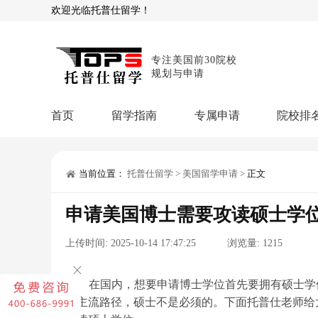
欢迎光临托普仕留学！
专注美国前30院校
规划与申请
首页
留学指南
专属申请
院校排
商科顾问
理工顾问
本科申请：
星启计
留学攻略
当前位置：
托普仕留学
>
美国留学申请
>
正文
留学专题
USNews排名
硕士申请：
鹤鸣计
申请美国博士需要攻读硕士学
博士申请：
博士定
留学干货
上传时间:
2025-10-14 17:47:25
浏览量:
1215
混合申请：
菁英联
留学资讯
院校资讯
留
留学费用
留学专业
名
文书服务：
专属文
在国内，想要申请博士学位首先要拥有硕士学
是主流路径，硕士不是必须的。下面托普仕老师给
留学工具：
GPA计