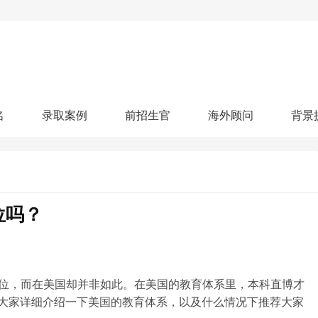
名
录取案例
前招生官
海外顾问
背景
人文社科
艺术顾问
医学健康
划
跃升计划
申请阶段：
奖学金计划
本科案例
本转案例
硕士案例
博士
核心项目
offer播报
科研项目
实习就业
综合素质培养
划
智晨计划
位吗？
名校榜单：
26年Offer榜
制方案
特色项目
申计划
学考试
夏校申请
留学申请
学科竞赛
国际义工
科考活动
校排名
论文发表
专利申请
商业实践
书定制
位，而在美国却并非如此。在美国的教育体系里，本科直博才
大家详细介绍一下美国的教育体系，以及什么情况下推荐大家
算器
留学评估
智能诊断