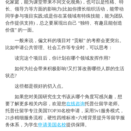
化家庭，能为课堂带来不同文化视角)，也可以是性格、特
长、领导力等方面的影响力(比如你擅长组织活动，能带动
同学参与项目实践;或是你在某领域有特殊技能，能为团队
合作提供支持)，总之要展现出自己 “独特、有趣且能创造
价值” 的一面。
一般来说，偏文科的项目对 “贡献” 的考察会更突出。
比如申请公共管理、社会工作等专业时，可以思考：
读完这个项目后，你计划在哪个领域发挥作用?
如何为社会带来积极影响?又打算改善哪些人群的生活
状态?
这些都是很好的切入点。
如果您对美国研究生文书该从哪个角度写感兴趣，想
要了解更多相关内容，欢迎您
在线咨询
托普仕留学老师。
托普仕留学专注美国TOP30名校申请，采用5v1服务模式，
21步精细服务流程，硬性四维标准+六维背景提升等留学服
务体系，为学生
申请美国名校
提供保障。