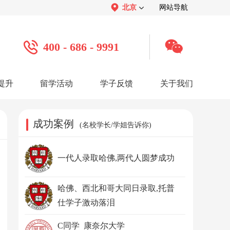
北京
网站导航
400 - 686 - 9991
提升
留学活动
学子反馈
关于我们
案例
学子心声：
品牌介绍：
感谢视频
关于我们
学子访谈
公司活动
媒体报道
成功案例
(名校学长/学姐告诉你)
服务口碑：
合作招聘：
服务好评
人才招聘
感谢锦旗
渠道合作
联系我们
一代人录取哈佛,两代人圆梦成功
哈佛、西北和哥大同日录取,托普
仕学子激动落泪
C同学 康奈尔大学