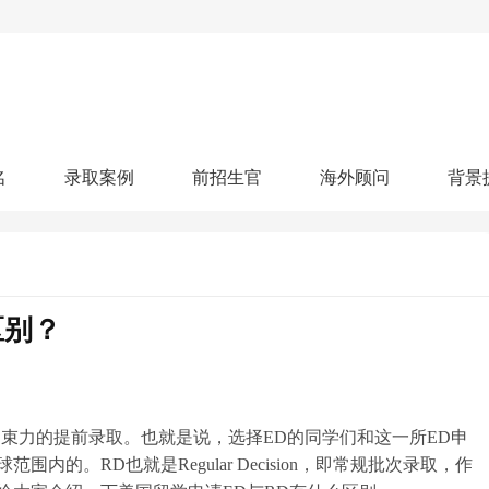
名
录取案例
前招生官
海外顾问
背景
人文社科
艺术顾问
医学健康
划
跃升计划
申请阶段：
奖学金计划
本科案例
本转案例
硕士案例
博士
核心项目
offer播报
科研项目
实习就业
综合素质培养
划
智晨计划
区别？
名校榜单：
26年Offer榜
制方案
特色项目
申计划
学考试
夏校申请
留学申请
学科竞赛
国际义工
科考活动
校排名
论文发表
专利申请
商业实践
书定制
就是具有约束力的提前录取。也就是说，选择ED的同学们和这一所ED申
的。RD也就是Regular Decision，即常规批次录取，作
算器
留学评估
智能诊断