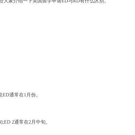
给大家介绍一下美国留学申请ED与RD有什么区别。
轮ED通常在1月份。
;ED 2通常在2月中旬。