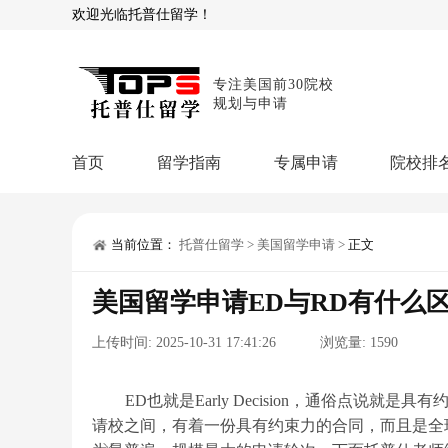
欢迎光临托普仕留学！
专注美国前30院校
规划与申请
首页
留学指南
专属申请
院校排
商科顾问
理工顾问
本科申请：
星启计
留学攻略
当前位置：
托普仕留学
>
美国留学申请
>
正文
留学专题
USNews排名
硕士申请：
鹤鸣计
美国留学申请ED与RD有什么
博士申请：
博士定
留学干货
上传时间:
2025-10-31 17:41:26
浏览量:
1590
混合申请：
菁英联
留学资讯
院校资讯
留
留学费用
留学专业
名
文书服务：
专属文
ED也就是Early Decision，通俗点说
请校之间，有着一份具有约束力的合同，而且是全球范围内
留学工具：
GPA计