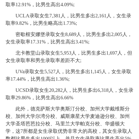
取率12.91%，比男生高出4.09%;
UCLA录取女生7,381人，比男生多出2,161人，女生录
取率9.82%，比男生略高出1.73%;
密歇根安娜堡录取女生8,689人，比男生多出2,005人，
女生录取率17.31%，比男生高出3.41%;
北卡教堂山录取女生5,953人，比男生多出1,697人，但
女生录取率和男生录取率差距不大;
UVa录取女生5,527人，比男生多出1,145人，女生录取
率17.44%，比男生高出1.36%;
UCSD录取女生20,282人，比男生多出6,318人，女生录
取率29.86%，比男生高出6.66%
此外，德克萨斯大学奥斯汀分校、加州大学戴维斯分
校、加州大学尔湾分校、威斯康星大学麦迪逊分校、加州
大学圣塔芭芭拉分校、马里兰大学帕克分校、华盛顿大
学，这7所都是女生录取优势非常大的高校，其女生录取人
数都比男生多出1000以上，并且女生录取率比男生高出5%