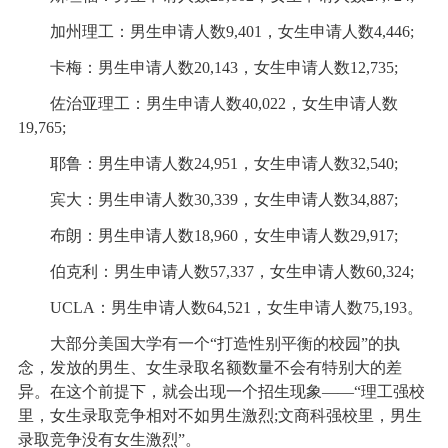
加州理工：男生申请人数9,401，女生申请人数4,446;
卡梅：男生申请人数20,143，女生申请人数12,735;
佐治亚理工：男生申请人数40,022，女生申请人数
19,765;
耶鲁：男生申请人数24,951，女生申请人数32,540;
宾大：男生申请人数30,339，女生申请人数34,887;
布朗：男生申请人数18,960，女生申请人数29,917;
伯克利：男生申请人数57,337，女生申请人数60,324;
UCLA：男生申请人数64,521，女生申请人数75,193。
大部分美国大学有一个“打造性别平衡的校园”的执
念，发放的男生、女生录取名额数量不会有特别大的差
异。在这个前提下，就会出现一个招生现象——“理工强校
里，女生录取竞争相对不如男生激烈;文商科强校里，男生
录取竞争没有女生激烈”。