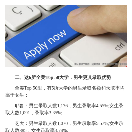
二、这6所全美Top 50大学，男生更具录取优势
全美Top 50里，有5所大学的男生录取名额和录取率均
高于女生：
耶鲁：男生录取人数1,136，男生录取率4.55%;女生录
取人数1,091，录取率3.35%;
芝大：男生录取人数1,070，男生录取率5.57%;女生录
取人数885，女生录取率3.74%;