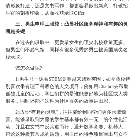
请形象打造，还是文书写作，都更容易做出新意，打破招
生官的刻板印象，从而收获录取Offer。
三、男生申理工强校：凸显社区服务精神和有趣的灵
魂是关键
在过去的录取中，更爱录女生的顶尖名校数量更多。
但男生们不必气馁，同样有很多优秀的男生被美国顶尖名
校录取。
该怎么做呢?
1)男生只一昧卷STEM竞赛越来越难突围，如今藤校特
别喜欢带有理工科底色的人文项目，例如用Chatbot去帮助
孤独儿童的活动，学生们拼的是谁能更好地为社区或人类
服务，同时还能把这种为社区服务的故事讲出彩。
2)凸显“有趣的灵魂”，往往能给到同学们更多录取惊
喜。能够录取到大藤的学生基本都有独一无二的个性化活
动，并且在文书中反其道而行，避开数学竞赛、机器人、
辩论这种极其常规的话题，用自己的特色项目写出与众不