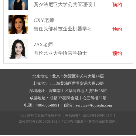
宾夕法尼亚大学公共管理硕士
预约
CXY老师
曾任头部科技企业机器学习工程师、技术栈覆盖计算机视觉（CV）与多模态大模型（LLM）、项目经验横跨脑机接口、医学影像分析等前沿交叉学科
预约
ZSX老师
哥伦比亚大学语言学硕士
预约
北京地址：北京市海淀区中关村大厦14层
上海地址：上海黄浦区世界贸易大厦26层
深圳地址：深圳南山区华润置地大厦E座28层
成都地址：成都IFS国际金融中心三号楼32层
电话：400-686-9991 | 邮箱：service@topsedu.com
©2019 托普仕留学版权所有 | 网站备案号
京ICP备11009754号-1
京公安网备110108001932 | *页面数据来源于<托普仕系统数据库>