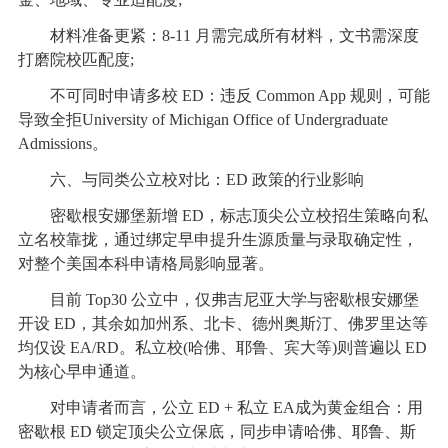
材料准备更紧：8-11 月需完成所有材料，文书需深度
打磨院校匹配度;
不可同时申请多校 ED：违反 Common App 规则，可能
导致全拒University of Michigan Office of Undergraduate
Admissions。
六、与同类公立校对比：ED 政策的行业影响
密歇根安娜堡新增 ED，标志顶尖公立校招生策略向私
立名校靠拢，通过绑定早申提升生源质量与录取确定性，
对整个美国本科申请格局影响显著。
目前 Top30 公立中，仅弗吉尼亚大学与密歇根安娜堡
开设 ED，其余如加州系、北卡、德州奥斯汀、佛罗里达等
均仅设 EA/RD。私立校(哈佛、耶鲁、宾大等)则普遍以 ED
为核心早申通道。
对申请者而言，公立 ED + 私立 EA成为黄金组合：用
密歇根 ED 锁定顶尖公立保底，同步申请哈佛、耶鲁、斯