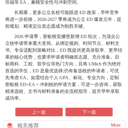
坦福等 EA，兼顾安全性与冲刺空间。
长期看，更多公立名校可能跟进 ED 政策，早申竞争
将进一步前移，2026-2027 季将成为公立 ED 爆发元年，提
前规划、精准定位首志愿成为制胜关键。
2026 申请季，密歇根安娜堡新增 ED 轮次，为顶尖公
立校申请带来重大变局。从绑定规则、时间节点、材料文
书、专业适配到策略对比，ED 既提供更高录取率、更早结
果的核心优势，也要求申请者明确首志愿、充分准备。目
标商科、工程、双学位等热门方向，且将 UMich 作为绝对
首选的学生，ED 是最优选择;仍有备选校的申请者，可优
先考虑 EA。如需结合个人 GPA、标化、专业方向，定制
密歇根 ED+EA + 冲刺校的申请方案，可进一步咨询，获取
精准选校、文书与材料准备的全流程指导，提升早申录取
成功率。
上一篇
下一篇
相关推荐
More