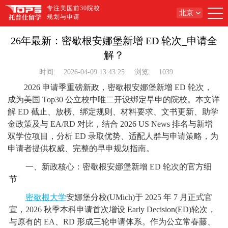
专注美国前30院校
北京
规划与申请
26年最新：密歇根安娜堡新增 ED 轮次_申请全
解？
时间:
2026-04-09 13:43:25
浏览:
1039
2026 申请季重磅新政，密歇根安娜堡新增 ED 轮次，
成为美国 Top30 公立校中唯二开设绑定早申的院校。本文详
解 ED 截止、放榜、绑定规则、材料要求、文书更新、助学
金政策及与 EA/RD 对比，结合 2026 US News 排名与新增
双学位项目，分析 ED 录取优势、适配人群与申请策略，为
申请者提供权威、完整的早申规划指南。
一、新政核心：密歇根安娜堡新增 ED 轮次的官方细
节
密歇根大学
安娜堡分校(UMich)于 2025 年 7 月正式官
宣，2026 秋季本科申请首次增设 Early Decision(ED)轮次，
与原有的 EA、RD 形成三轮申请体系。作为公立常春藤、