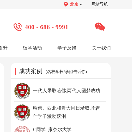
北京
网站导航
400 - 686 - 9991
提升
留学活动
学子反馈
关于我们
案例
学子心声：
品牌介绍：
感谢视频
关于我们
学子访谈
公司活动
媒体报道
成功案例
(名校学长/学姐告诉你)
服务口碑：
合作招聘：
服务好评
人才招聘
感谢锦旗
渠道合作
联系我们
一代人录取哈佛,两代人圆梦成功
哈佛、西北和哥大同日录取,托普
仕学子激动落泪
C同学 康奈尔大学