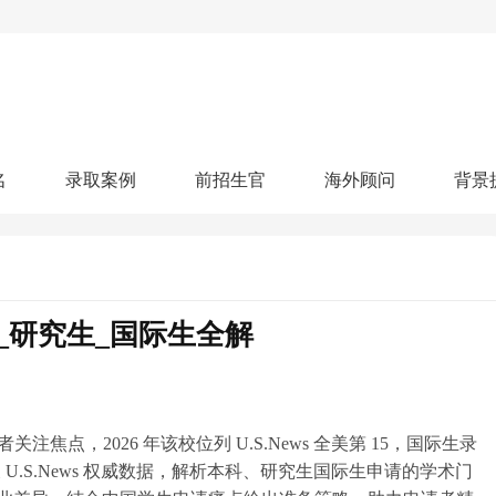
名
录取案例
前招生官
海外顾问
背景
人文社科
艺术顾问
医学健康
划
跃升计划
申请阶段：
奖学金计划
本科案例
本转案例
硕士案例
博士
核心项目
offer播报
科研项目
实习就业
综合素质培养
划
智晨计划
科_研究生_国际生全解
名校榜单：
26年Offer榜
制方案
特色项目
申计划
学考试
夏校申请
留学申请
学科竞赛
国际义工
科考活动
校排名
论文发表
专利申请
商业实践
书定制
点，2026 年该校位列 U.S.News 全美第 15，国际生录
网及 U.S.News 权威数据，解析本科、研究生国际生申请的学术门
算器
留学评估
智能诊断