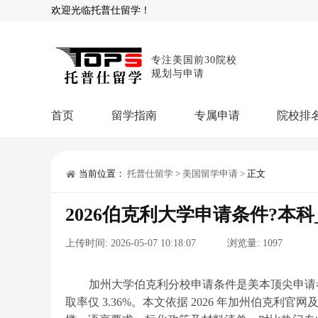
欢迎光临托普仕留学！
专注美国前30院校
规划与申请
首页
留学指南
专属申请
院校排
商科顾问
理工顾问
本科申请：
星启计
留学攻略
当前位置：
托普仕留学
>
美国留学申请
>
正文
留学专题
USNews排名
硕士申请：
鹤鸣计
2026伯克利大学申请条件?本
博士申请：
博士定
留学干货
上传时间:
2026-05-07 10:18:07
浏览量:
1097
混合申请：
菁英联
留学资讯
院校资讯
留
留学费用
留学专业
名
文书服务：
专属文
加州大学伯克利分校申请条件是美本顶尖申请者关注焦
取率仅 3.36%。本文依据 2026 年加州伯克利官
留学工具：
GPA计