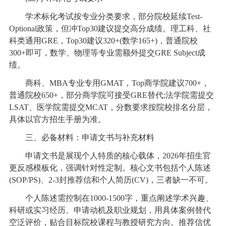
学术标化考试按专业分类要求，部分院校延续Test-
Optional政策，但冲Top30建议提交高分成绩。理工科、社
科类通用GRE，Top30建议320+(数学165+)，普通院校
300+即可，数学、物理等专业需额外提交GRE Subject成
绩。
商科、MBA专业专用GMAT，Top商学院建议700+，
普通院校650+，部分商学院可接受GRE替代;法学院需提交
LSAT、医学院需提交MCAT，分数要求按院校排名分层，
具体以官方招生手册为准。
三、必备材料：申请文书与补充材料
申请文书是展现个人特质的核心载体，2026年招生官
更反感模板化，强调针对性定制。核心文书包括个人陈述
(SOP/PS)、2-3封推荐信和个人简历(CV)，三者缺一不可。
个人陈述需控制在1000-1500字，重点阐述学术兴趣、
科研或实习经历、申请动机及职业规划，用具体案例替代
空泛评价，贴合目标院校课程与教授研究方向。推荐信优