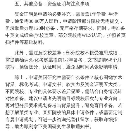
五、其他必备：资金证明与注意事项
资金证明是申请的必要补充，需覆盖1年学费+生活
费，通常需30-80万人民币，申请阶段部分院校无需提交，
但录取后办理I-20时必备，无严格存期要求。同时，需准备
中英文成绩单(学校盖章，部分院校需WES认证)、护照首页
扫描件等基础材料。
此外，需注意院校差异：部分院校不接受雅思成绩，
需提前确认;标化考试需提前1-2年备考，文书提前6-8个月
撰写，预留送分、认证时间，避免因时间紧张影响申请。
综上，申请美国研究生需要什么条件？核心围绕学术
背景、标化考试、申请文书、软实力及资金证明五大类，
不同院校、专业的具体要求差异显著，需结合自身情况针
对性准备。建议申请者先明确目标院校层次与专业方向，
再对照分层要求规划备考与背景提升，避免盲目准备。若
想了解某类专业、某所院校的具体申请条件，或需要定制
专属申请规划，可进一步咨询托普仕留学，获取详细指
导，助力顺利拿下美国研究生录取通知书。