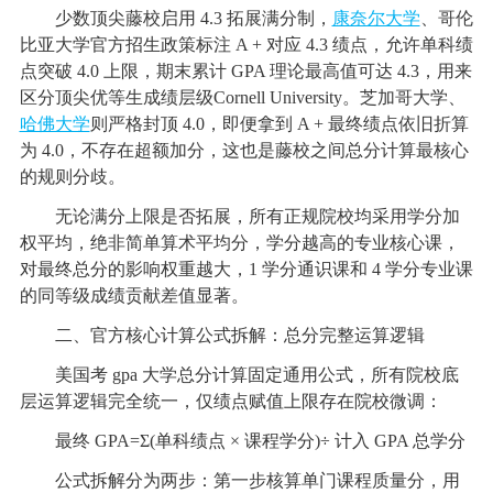
少数顶尖藤校启用 4.3 拓展满分制，
康奈尔大学
、哥伦
比亚大学官方招生政策标注 A + 对应 4.3 绩点，允许单科绩
点突破 4.0 上限，期末累计 GPA 理论最高值可达 4.3，用来
区分顶尖优等生成绩层级Cornell University。芝加哥大学、
哈佛大学
则严格封顶 4.0，即便拿到 A + 最终绩点依旧折算
为 4.0，不存在超额加分，这也是藤校之间总分计算最核心
的规则分歧。
无论满分上限是否拓展，所有正规院校均采用学分加
权平均，绝非简单算术平均分，学分越高的专业核心课，
对最终总分的影响权重越大，1 学分通识课和 4 学分专业课
的同等级成绩贡献差值显著。
二、官方核心计算公式拆解：总分完整运算逻辑
美国考 gpa 大学总分计算固定通用公式，所有院校底
层运算逻辑完全统一，仅绩点赋值上限存在院校微调：
最终 GPA=Σ(单科绩点 × 课程学分)÷ 计入 GPA 总学分
公式拆解分为两步：第一步核算单门课程质量分，用