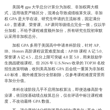
美国考 gpa 大学总分计算分为加权、非加权两大模
式，适用场景严格区分，混淆会导致成绩核算失误。非加
权 GPA 是大学在读、研究生申请的主流标准，固定满分
4.0，普通课、荣誉课、AP 课同等级绩点完全一致，仅以学
分加权，不给予课程难度额外加分，所有研究生院初审默
认采用非加权总分。
加权 GPA 多用于美国高中申请本科阶段，针对 AP、
IB、Honors 高阶课程设置难度加成：AP/IB 课程 A 记 5.0、
荣誉课 A 记 4.5，总分上限可突破 4.0 至 5.0，用来鼓励学
生挑战硬核课程。但 2026 年 U.S.News 收录的 TOP30 名校
招生政策明确，收到美高加权 GPA 后会统一重算为非加权
4.0 标准，额外难度加分全部剔除，仅参考课程难度背景而
非加分分值。
本科在读阶段几乎不启用加权算法，即便选修高阶专
业课，依旧按基础绩点核算总分，仅在评语中标注课程难
度，不改动最终 GPA 数值。