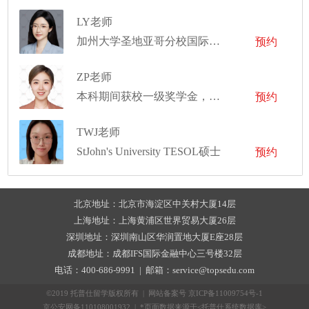
LY老师
加州大学圣地亚哥分校国际事务硕士
预约
ZP老师
本科期间获校一级奖学金，蝉联优秀学生称号三年。本硕共四年完成学业，曾为多家纽约公司策划市场营销方案
预约
TWJ老师
StJohn's University TESOL硕士
预约
北京地址：北京市海淀区中关村大厦14层
上海地址：上海黄浦区世界贸易大厦26层
深圳地址：深圳南山区华润置地大厦E座28层
成都地址：成都IFS国际金融中心三号楼32层
电话：400-686-9991 | 邮箱：service@topsedu.com
©2019 托普仕留学版权所有 | 网站备案号
京ICP备11009754号-1
京公安网备110108001932 | *页面数据来源于<托普仕系统数据库>