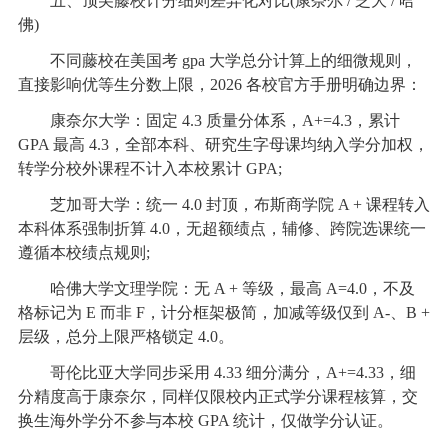
五、顶尖藤校计分细则差异化对比(康奈尔 / 芝大 / 哈
佛)
不同藤校在美国考 gpa 大学总分计算上的细微规则，
直接影响优等生分数上限，2026 各校官方手册明确边界：
康奈尔大学：固定 4.3 质量分体系，A+=4.3，累计
GPA 最高 4.3，全部本科、研究生字母课均纳入学分加权，
转学分校外课程不计入本校累计 GPA;
芝加哥大学：统一 4.0 封顶，布斯商学院 A + 课程转入
本科体系强制折算 4.0，无超额绩点，辅修、跨院选课统一
遵循本校绩点规则;
哈佛大学文理学院：无 A + 等级，最高 A=4.0，不及
格标记为 E 而非 F，计分框架极简，加减等级仅到 A-、B +
层级，总分上限严格锁定 4.0。
哥伦比亚大学同步采用 4.33 细分满分，A+=4.33，细
分精度高于康奈尔，同样仅限校内正式学分课程核算，交
换生海外学分不参与本校 GPA 统计，仅做学分认证。