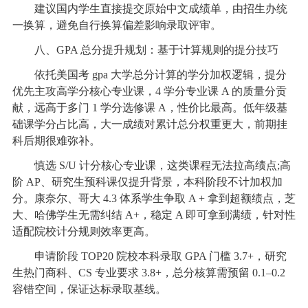
建议国内学生直接提交原始中文成绩单，由招生办统
一换算，避免自行换算偏差影响录取评审。
八、GPA 总分提升规划：基于计算规则的提分技巧
依托美国考 gpa 大学总分计算的学分加权逻辑，提分
优先主攻高学分核心专业课，4 学分专业课 A 的质量分贡
献，远高于多门 1 学分选修课 A，性价比最高。低年级基
础课学分占比高，大一成绩对累计总分权重更大，前期挂
科后期很难弥补。
慎选 S/U 计分核心专业课，这类课程无法拉高绩点;高
阶 AP、研究生预科课仅提升背景，本科阶段不计加权加
分。康奈尔、哥大 4.3 体系学生争取 A + 拿到超额绩点，芝
大、哈佛学生无需纠结 A+，稳定 A 即可拿到满绩，针对性
适配院校计分规则效率更高。
申请阶段 TOP20 院校本科录取 GPA 门槛 3.7+，研究
生热门商科、CS 专业要求 3.8+，总分核算需预留 0.1–0.2
容错空间，保证达标录取基线。