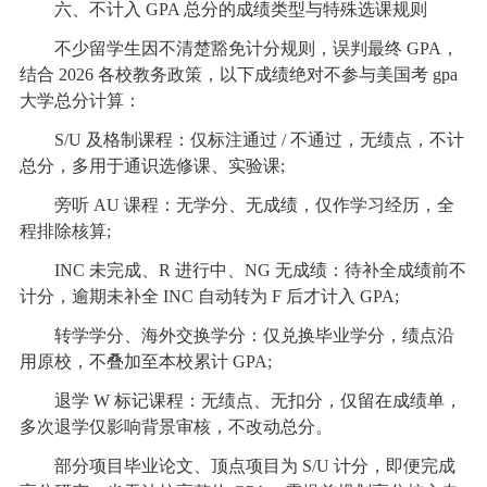
六、不计入 GPA 总分的成绩类型与特殊选课规则
不少留学生因不清楚豁免计分规则，误判最终 GPA，
结合 2026 各校教务政策，以下成绩绝对不参与美国考 gpa
大学总分计算：
S/U 及格制课程：仅标注通过 / 不通过，无绩点，不计
总分，多用于通识选修课、实验课;
旁听 AU 课程：无学分、无成绩，仅作学习经历，全
程排除核算;
INC 未完成、R 进行中、NG 无成绩：待补全成绩前不
计分，逾期未补全 INC 自动转为 F 后才计入 GPA;
转学学分、海外交换学分：仅兑换毕业学分，绩点沿
用原校，不叠加至本校累计 GPA;
退学 W 标记课程：无绩点、无扣分，仅留在成绩单，
多次退学仅影响背景审核，不改动总分。
部分项目毕业论文、顶点项目为 S/U 计分，即便完成