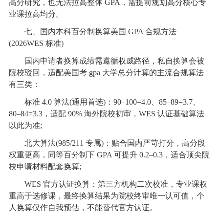
高分研究，也无法拉高整体 GPA，需提前规划高分核心专
业课拉高均分。
七、国内本科百分制换算美国 GPA 合规方法
(2026WES 标准)
国内申请者换算成绩需遵循权威路径，私自换算会被
院校驳回，适配美国考 gpa 大学总分计算的主流合规算法
有三类：
标准 4.0 算法(通用首选)：90–100=4.0、85–89=3.7、
80–84=3.3，适配 90% 海外院校初审，WES 认证基础算法
以此为准;
北大算法(985/211 专属)：贴合国内严苛打分，高分段
权重更高，同等百分制下 GPA 可提升 0.2–0.3，适合顶尖院
校申请材料配套换算;
WES 官方认证换算：第三方机构二次校准，专业课权
重高于选修课，最终换算结果为院校终审唯一认可值，个
人换算仅作自我预估，不能替代官方认证。