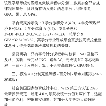
该课字母等级对应绩点乘以课程学分;第二步累加全部合规
课程质量分，除以所有纳入统计的总学分，得出学期
GPA、累计总 GPA。
举合规实操示例：3 学分微积分 A(4.0)、4 学分宏观经
济 B+(3.3)、2 学分体育 A-(3.7)。质量分总和 =
3×4.0+4×3.3+2×3.7=12+13.2+7.4=32.6，总学分 9，
GPA=32.6÷9≈3.62。高学分专业课成绩会直接拉高或拉低整
体总分，也是选课阶段成绩规划的关键。
需要明确：只有字母计分课程参与核算，S/U 及格不
及格、旁听、未完成 INC、退学 W、无成绩 NG 等标记课
程，一律不计入总分计算，不会拉高或拉低 GPA 数值。
三、标准 4.0 分制完整等级 - 百分制 - 绩点对照表(2026
权威版)
结合美国国家教育统计中心、WES 第三方认证 2026
最新换算规范，通用 4.0 封顶院校统一分值对应如下，适配
加州伯克利、密歇根安娜堡、芝加哥大学等绝大多数院
校：