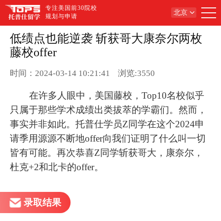
专注美国前30院校
北京
规划与申请
低绩点也能逆袭 斩获哥大康奈尔两枚
藤校offer
时间：2024-03-14 10:21:41
浏览:3550
在许多人眼中，美国藤校，Top10名校似乎
只属于那些学术成绩出类拔萃的学霸们。然而，
事实并非如此。托普仕学员Z同学在这个2024申
请季用源源不断地offer向我们证明了什么叫一切
皆有可能。再次恭喜Z同学斩获哥大，康奈尔，
杜克+2和北卡的offer。
录取结果