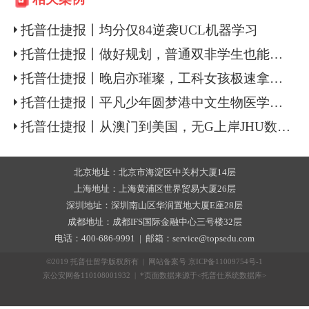
托普仕捷报丨均分仅84逆袭UCL机器学习
托普仕捷报丨做好规划，普通双非学生也能逆袭UCL
托普仕捷报丨晚启亦璀璨，工科女孩极速拿下港新名校计算机硕士
托普仕捷报丨平凡少年圆梦港中文生物医学工程硕士
托普仕捷报丨从澳门到美国，无G上岸JHU数据科学+港大商分
北京地址：北京市海淀区中关村大厦14层
上海地址：上海黄浦区世界贸易大厦26层
深圳地址：深圳南山区华润置地大厦E座28层
成都地址：成都IFS国际金融中心三号楼32层
电话：400-686-9991 | 邮箱：service@topsedu.com
©2019 托普仕留学版权所有 | 网站备案号
京ICP备11009754号-1
京公安网备110108001932 | *页面数据来源于<托普仕系统数据库>