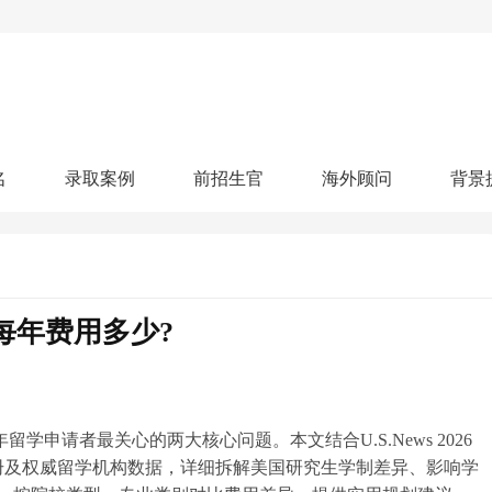
名
录取案例
前招生官
海外顾问
背景
人文社科
艺术顾问
医学健康
划
跃升计划
申请阶段：
奖学金计划
本科案例
本转案例
硕士案例
博士
核心项目
offer播报
科研项目
实习就业
综合素质培养
划
智晨计划
,每年费用多少?
名校榜单：
26年Offer榜
制方案
特色项目
申计划
学考试
夏校申请
留学申请
学科竞赛
国际义工
科考活动
校排名
论文发表
专利申请
商业实践
书定制
留学申请者最关心的两大核心问题。本文结合U.S.News 2026
册及权威留学机构数据，详细拆解美国研究生学制差异、影响学
算器
留学评估
智能诊断