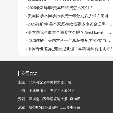
2026最新详解:美本申请费怎么支付？
美国留学不同学历学费一年分别多少钱？美研费用明细汇总
2026详解:申美本家庭存款需要多少资金证明? 存款要存多久?
美本国际生能拿全额奖学金吗？Need-based、Merit奖学金申请条件
2026详解：美国本科一年总花费多少?公立与私立院校差价对比
不同专业差异_弗吉尼亚理工本科留学费用明细?
公司地址
北京：北京海淀区中关村大厦14层
上海：上海黄浦区世界贸易大厦26层
深圳：深圳南山区华润置地大厦E座28层
成都：成都IFS国际金融中心三号楼32层