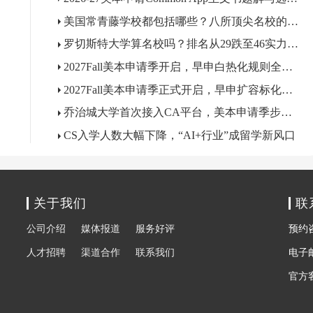
美国常青藤学校都包括哪些？八所顶尖名校的来历、成员与核心优势
罗切斯特大学算名校吗？排名从29跌至46实力依旧硬核
2027Fall美本申请季开启，早申白热化规则全面重塑
2027Fall美本申请季正式开启，早申扩容标化回归规则重塑
乔治城大学首次接入CA平台，美本申请季步入规范新时代
CS入学人数大幅下降，“AI+行业”成留学新风口
关于我们
联
公司介绍
媒体报道
服务好评
预约咨询
人才招聘
渠道合作
联系我们
电子邮箱
官方客