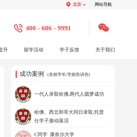
北京
网站导航
400 - 686 - 9991
提升
留学活动
学子反馈
关于我们
案例
学子心声：
品牌介绍：
感谢视频
关于我们
学子访谈
公司活动
媒体报道
成功案例
(名校学长/学姐告诉你)
服务口碑：
合作招聘：
服务好评
人才招聘
感谢锦旗
渠道合作
联系我们
一代人录取哈佛,两代人圆梦成功
哈佛、西北和哥大同日录取,托普
仕学子激动落泪
C同学 康奈尔大学