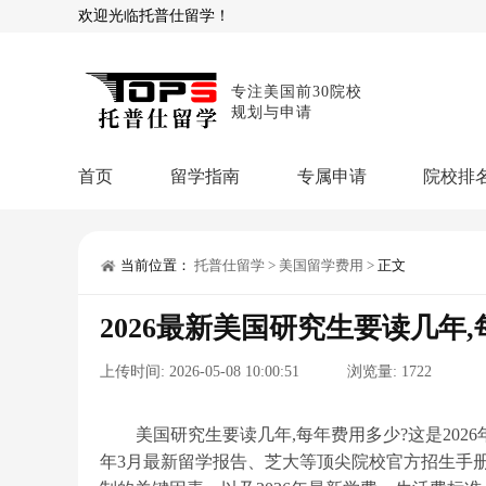
欢迎光临托普仕留学！
专注美国前30院校
规划与申请
首页
留学指南
专属申请
院校排
商科顾问
理工顾问
本科申请：
星启计
留学攻略
当前位置：
托普仕留学
>
美国留学费用
>
正文
留学专题
USNews排名
硕士申请：
鹤鸣计
2026最新美国研究生要读几年
博士申请：
博士定
留学干货
上传时间:
2026-05-08 10:00:51
浏览量:
1722
混合申请：
菁英联
留学资讯
院校资讯
留
留学费用
留学专业
名
文书服务：
专属文
美国研究生要读几年,每年费用多少?这是2026年
年3月最新留学报告、芝大等顶尖院校官方招生手
留学工具：
GPA计