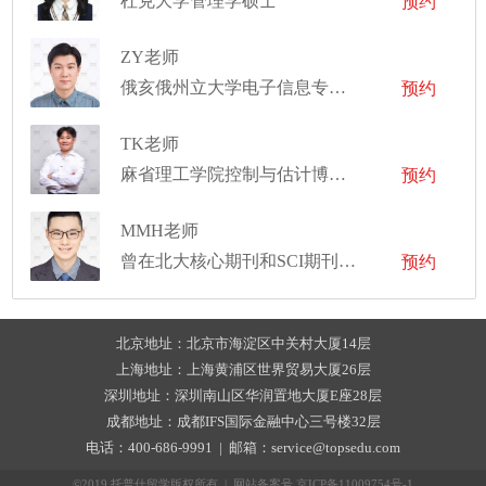
杜克大学管理学硕士
预约
ZY老师
俄亥俄州立大学电子信息专业博士
预约
TK老师
麻省理工学院控制与估计博士、明尼苏达大学航空工程与力学学士
预约
MMH老师
曾在北大核心期刊和SCI期刊发表多篇论文
预约
北京地址：北京市海淀区中关村大厦14层
上海地址：上海黄浦区世界贸易大厦26层
深圳地址：深圳南山区华润置地大厦E座28层
成都地址：成都IFS国际金融中心三号楼32层
电话：400-686-9991 | 邮箱：service@topsedu.com
©2019 托普仕留学版权所有 | 网站备案号
京ICP备11009754号-1