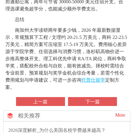
郊通勤公寓，两年可节省 30000-50000 美元住宿开支。合
理选课避免超学分，也能减少额外学费支出。
总结
南加州大学读研两年要多少钱，2026 年最新数据显
示，常规预算下工程 / 文理约 20-21.5 万美元，商科 22-23.5
万美元，精简方案可压缩至 17.5-19 万美元。费用核心差异
源于学院学费、住宿选择与消费习惯，洛杉矶高物价进一
步推高整体开支。理工科优先申请 RA/TA 岗位，商科争取
半奖，搭配校外合租与自炊，能有效减负。择校时需结合
专业前景、预算规划与奖学金机会综合考量，若需个性化
费用规划与申请建议，可进一步咨询
托普仕留学
定制方
案。
上一篇
下一篇
相关推荐
More
2026深度解析_为什么美国名校学费越来越高？