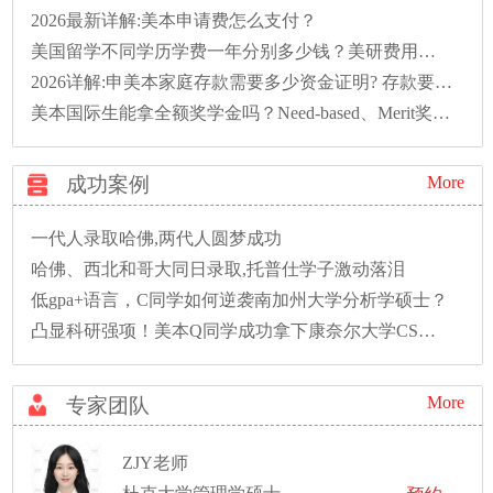
2026最新详解:美本申请费怎么支付？
美国留学不同学历学费一年分别多少钱？美研费用明细汇总
2026详解:申美本家庭存款需要多少资金证明? 存款要存多久?
美本国际生能拿全额奖学金吗？Need-based、Merit奖学金申请条件
成功案例
More
一代人录取哈佛,两代人圆梦成功
哈佛、西北和哥大同日录取,托普仕学子激动落泪
低gpa+语言，C同学如何逆袭南加州大学分析学硕士？
凸显科研强项！美本Q同学成功拿下康奈尔大学CS硕士录取！
More
专家团队
ZJY老师