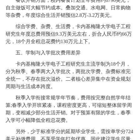
餐饮开销方面，校内餐食计划全年费用约6796美元，
自主做饭可大幅节约成本。叠加交通、水电网、日常购物
等杂费，年度综合生活开销预估2.8万-3.2万美元。
综合学费、杂费、生活费，卡内基梅隆大学电子工程
研究生年度总费用预估9.3万美元左右，折合人民币约66万
元，18个月全程总花费约130万元上下。
五、学制与入学批次费用差异
卡内基梅隆大学电子工程研究生主流学制为18个月，
分为秋季、春季两大入学批次，两批次学费、杂费标准完
全统一，不存在批次溢价。二者核心差异集中在资金规划
周期与生活成本跨度。
秋季入学衔接常规学年节奏，费用按完整自然学年结
算;春季入学开班紧凑，课程密度更高，可缩短整体留学周
期，变相减少部分生活开销。对于预算有限的学生，春季
入学可小幅降低全程总花费。
另外，少于标准学分的延期毕业学生，需按单学分724
美元补缴费用，不享受学年打包优惠，因此建议学生尽量