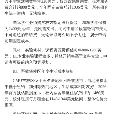
其中学生活动费每年228美元，校园设施使用费、技术服务
费合计约808美元，全年固定杂费总计1036美元，所有研究
生统一缴纳，无法豁免。
国际学生必须购买校方指定医疗保险，2026学年保费
为2400美元/年，是刚需支出。同时申请阶段需缴纳75美元
不可退还的申请费，无论录取与否均不予返还，属于申请
前期固定成本。
教材、实验耗材、课程资源费预估每年800-1200美
元，EE专业实验课程较多，耗材开销略高于文科专业，申
请者可提前纳入预算规划。
四、匹兹堡校区年度生活成本解析
CMU主校区位于宾夕法尼亚州匹兹堡市，当地消费水
平低于纽约、加州等热门地区，生活成本相对友好。2026
年官方预估数据显示，校内宿舍年度住宿费用约11460美
元，校外租房每月租金在1148-1944美元区间，整体性价比
更高。