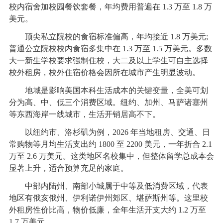
校内宿舍加校园餐饮套餐，年均费用普遍在 1.3 万至 1.8 万
美元。
顶尖私立院校的食宿标准偏高，年均接近 1.8 万美元;
普通公立院校校内食宿多集中在 1.3 万至 1.5 万美元。多数
大一新生学校要求强制住校，大二及以上学生可自主选择
校外租房，校外住宿价格会因所在城市产生明显波动。
地域是影响美国本科生活成本的关键变量，全美可划
分为高、中、低三个消费区域。纽约、加州、马萨诸塞州
等东西海岸一线城市，生活开销居高不下。
以纽约市、洛杉矶为例，2026 年当地租房、交通、日
常购物等月均生活支出约 1800 至 2200 美元，一年折合 2.1
万至 2.6 万美元。这类地区名校集中，但整体留学总成本会
显著上升，适合预算充足的家庭。
中部内陆州、南部小城属于中等及低消费区域，代表
地区有俄亥俄州、伊利诺伊州郊区、堪萨斯州等。这里校
外租房性价比高，物价低廉，全年生活开支大约 1.2 万至
1.7 万美元。