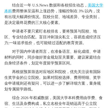
结合近一年 U.S.News 数据和各校招生动态，
美国大学
本科
费用整体呈温和上涨趋势，涨幅控制在 3% 以内，没
有出现大幅调价情况。院校分层、地域差异、专业类别，
是决定最终花费的三大核心要素。
申请者不要只紧盯名校排名，要将预算与院校、地
区、专业结合匹配。盲目冲刺顶尖私立，容易造成经济压
力;一味追求低价，也可能错过适配的教育资源。
对于国内申请者而言，在准备语言、标化成绩、申请
材料的同时，同步做好资金规划至关重要。建议家庭结合
自身经济条件，划定年度留学预算区间。
再根据预算筛选对应地区和院校，优先关注设有国际
生奖学金的公立院校。如果对院校选择、费用明细、奖学
金申请规则还有疑问，可以进一步了解详细方案，量身规
划专属留学路线。
综合 2026 年权威数据，美国大学本科费用由学费、食
宿、生活及杂费构成，私立名校全年花销远高于公立院