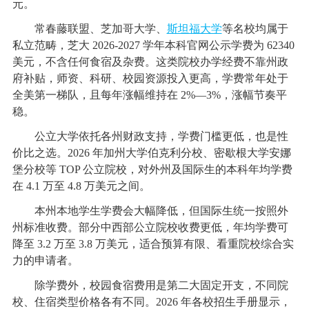
元。
常春藤联盟、芝加哥大学、
斯坦福大学
等名校均属于
私立范畴，芝大 2026-2027 学年本科官网公示学费为 62340
美元，不含任何食宿及杂费。这类院校办学经费不靠州政
府补贴，师资、科研、校园资源投入更高，学费常年处于
全美第一梯队，且每年涨幅维持在 2%—3%，涨幅节奏平
稳。
公立大学依托各州财政支持，学费门槛更低，也是性
价比之选。2026 年加州大学伯克利分校、密歇根大学安娜
堡分校等 TOP 公立院校，对外州及国际生的本科年均学费
在 4.1 万至 4.8 万美元之间。
本州本地学生学费会大幅降低，但国际生统一按照外
州标准收费。部分中西部公立院校收费更低，年均学费可
降至 3.2 万至 3.8 万美元，适合预算有限、看重院校综合实
力的申请者。
除学费外，校园食宿费用是第二大固定开支，不同院
校、住宿类型价格各有不同。2026 年各校招生手册显示，