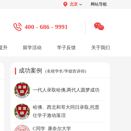
北京
网站导航
400 - 686 - 9991
提升
留学活动
学子反馈
关于我们
案例
学子心声：
品牌介绍：
感谢视频
关于我们
学子访谈
公司活动
媒体报道
成功案例
(名校学长/学姐告诉你)
服务口碑：
合作招聘：
服务好评
人才招聘
感谢锦旗
渠道合作
联系我们
一代人录取哈佛,两代人圆梦成功
哈佛、西北和哥大同日录取,托普
仕学子激动落泪
C同学 康奈尔大学