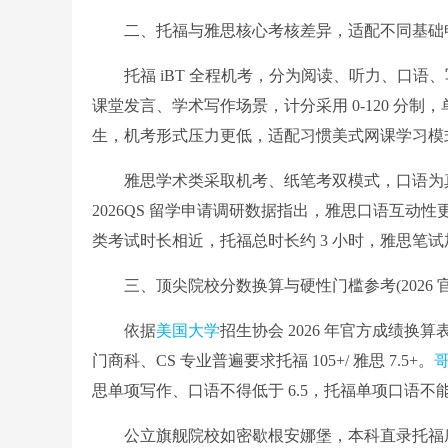
二、托福与雅思核心考核差异，适配不同基础
托福 iBT 全程机考，分为阅读、听力、口语
课堂发言、学术写作场景，计分采用 0-120 分
生，机考形式压力更低，适配习惯美式网课学习模
雅思学术类采取机考、纸笔考双模式，口语为真人
2026QS 留学申请调研数据指出，雅思口语互
类考试时长相近，托福总时长约 3 小时，雅思笔
三、顶尖院校分数换算与硬性门槛参考(2026 官
依据
美国大学
招生协会 2026 年官方成绩换算表，
门商科、CS 专业普遍要求托福 105+/ 雅思 7.5+。
思单项写作、口语不得低于 6.5，托福单项口语不
公立旗舰院校如密歇根安娜堡，本科直录托福底线 9