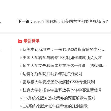
下一篇：
2026全面解析：到美国留学都要考托福吗？
最新资讯
些学校接受？
从美本到斯坦福：一份TOP30录取背后的专业支撑
美国大学转学与转专业机制如何成就顶尖人才
顶尖大学文书和面试都在考这一件事：把模糊关心变成精准问题
达特茅斯学院启动多年期扩招规划
金量低吗？
密歇根大学安娜堡分校解除CS转专业限制
考吗?
杜克大学扩招转学生释放美本转学赛道新信号
CA系统改版对选校策略的深度解读与应对
CA系统改版对低年级学生的规划启示