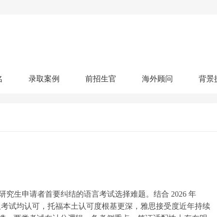
名
录取案例
前招生官
海外顾问
背景
人文社科
艺术顾问
医学健康
划
跃升计划
申请阶段：
奖学金计划
本科案例
本转案例
硕士案例
博士
核心项目
offer播报
科研项目
实习就业
综合素质培养
划
智晨计划
名校榜单：
26年Offer榜
制方案
特色项目
申计划
学考试
夏校申请
留学申请
学科竞赛
国际义工
科考活动
校排名
论文发表
专利申请
商业实践
书定制
究生申请者首要纠结的语言考试选择难题。结合 2026 年
高校双考试均认可，托福本土认可度根基更深，雅思接受度近年持续
算器
留学评估
智能诊断