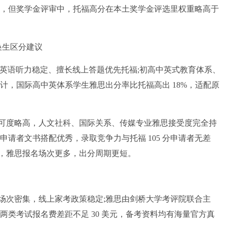
即可达标，但奖学金评审中，托福高分在本土奖学金评选里权重略高于
换生区分建议
，英语听力稳定、擅长线上答题优先托福;初高中英式教育体系、
统计，国际高中英体系学生雅思出分率比托福高出 18%，适配原
度略高，人文社科、国际关系、传媒专业雅思接受度完全持
5 分申请者文书搭配优秀，录取竞争力与托福 105 分申请者无差
，雅思报名场次更多，出分周期更短。
次密集，线上家考政策稳定;雅思由剑桥大学考评院联合主
年两类考试报名费差距不足 30 美元，备考资料均有海量官方真