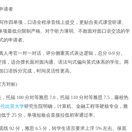
申请者
、写作四单项，口语全程录音线上提交，更贴合美式课堂听课、
制，单项最低分限制严格。对于听力薄弱、不敢面对面口语交流的学
式的申请者。
考官一对一对话，评分侧重英式表达逻辑，总分 0-9 分。
动性更强，适合擅长面对面沟通、语法句式偏向英式体系的学生。两
试加口语拆分完成，时间灵活性更高。
方对标)
托福 100 分对等雅思 7.0，托福 110 分对等雅思 7.5，藤校热
哥伦比亚大学
研究生院明确，计算机、金融工程等硬核专业，雅
能低于 25 分，单项短板会直接拉低初审通过率。
2 分，雅思 6.5 分，转学生语言要求上浮 5% 左右。保底