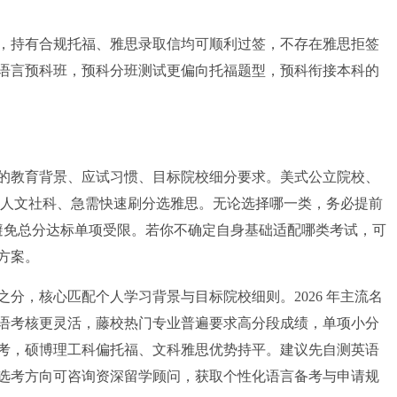
持有合规托福、雅思录取信均可顺利过签，不存在雅思拒签
语言预科班，预科分班测试更偏向托福题型，预科衔接本科的
教育背景、应试习惯、目标院校细分要求。美式公立院校、
媒人文社科、急需快速刷分选雅思。无论选择哪一类，务必提前
求，避免总分达标单项受限。若你不确定自身基础适配哪类考试，可
方案。
，核心匹配个人学习背景与目标院校细则。2026 年主流名
语考核更灵活，藤校热门专业普遍要求高分段成绩，单项小分
考，硕博理工科偏托福、文科雅思优势持平。建议先自测英语
选考方向可咨询资深留学顾问，获取个性化语言备考与申请规