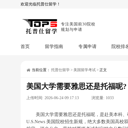
欢迎光临托普仕留学！
专注美国前30院校
规划与申请
首页
留学指南
专属申请
院校排
商科顾问
理工顾问
本科申请：
星启计
留学攻略
当前位置：
托普仕留学
>
美国留学考试
>
正文
留学专题
USNews排名
硕士申请：
鹤鸣计
美国大学需要雅思还是托福呢?
博士申请：
博士定
留学干货
上传时间:
2026-06-24 09:17:13
浏览量:
1033
混合申请：
菁英联
留学资讯
院校资讯
留
留学费用
留学专业
名
文书服务：
专属文
美国大学需要雅思还是托福呢，是赴美本科、研
U.S.News 美国院校招生新规，绝大多数美国
留学工具：
GPA计