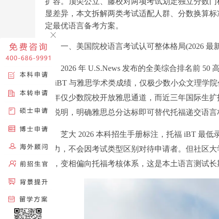
扩容。顶尖公立、藤校对两项考试划定独立分数门
显差异，本文拆解两类考试适配人群、分数换算标
定最优语言备考方案。
一、美国院校语言考试认可整体格局(2026 最新
2026 年 U.S.News 发布的全美综合排名前 
福 iBT 与雅思学术类成绩，仅极少数小众文理
早年仅少数院校开放雅思通道，而近三年国际生扩
请说明，明确雅思总分达标即可替代托福递交语言
芝大 2026 本科招生手册标注，托福 iBT 最低录
效力，不会因考试类型区别对待申请者。但社区大学
分，变相偏向托福考核体系，这是本土语言测试长