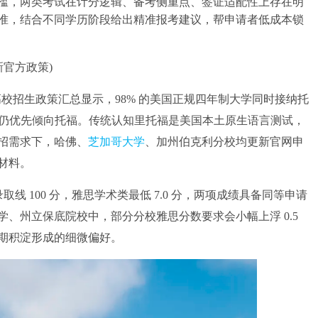
槛，两类考试在计分逻辑、备考侧重点、签证适配性上存在明
准，结合不同学历阶段给出精准报考建议，帮申请者低成本锁
官方政策)
50 高校招生政策汇总显示，98% 的美国正规四年制大学同时接纳托
学院仍优先倾向托福。传统认知里托福是美国本土原生语言测试，
招需求下，哈佛、
芝加哥大学
、加州伯克利分校均更新官网申
材料。
取线 100 分，雅思学术类最低 7.0 分，两项成绩具备同等申请
、州立保底院校中，部分分校雅思分数要求会小幅上浮 0.5
期积淀形成的细微偏好。