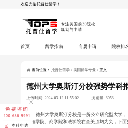
欢迎光临托普仕留学！
专注美国前30院校
规划与申请
首页
留学指南
专属申请
院校排
商科顾问
理工顾问
本科申请：
星启计
留学攻略
当前位置：
托普仕留学
>
美国留学专业
>
正文
留学专题
USNews排名
硕士申请：
鹤鸣计
德州大学奥斯汀分校强势学科
博士申请：
博士定
留学干货
上传时间:
2024-03-12 11:55:02
浏览量:
3053
混合申请：
菁英联
留学资讯
院校资讯
留
留学费用
留学专业
名
文书服务：
专属文
德州大学奥斯汀分校是一所公立研究型大学，
工程学院、商学院和法学院在全美顶均为尖，下面
留学工具：
GPA计