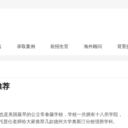
名
录取案例
前招生官
海外顾问
背景
人文社科
艺术顾问
医学健康
划
跃升计划
申请阶段：
奖学金计划
本科案例
本转案例
硕士案例
博士
核心项目
offer播报
科研项目
实习就业
综合素质培养
划
智晨计划
推荐
名校榜单：
26年Offer榜
制方案
特色项目
申计划
学考试
夏校申请
留学申请
学科竞赛
国际义工
科考活动
校排名
论文发表
专利申请
商业实践
书定制
也是美国最早的公立常春藤学校，学校一共拥有十八所学院，
托普仕老师给大家推荐几款德州大学奥斯汀分校强势学科。
算器
留学评估
智能诊断