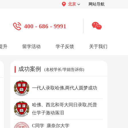
北京
网站导航
400 - 686 - 9991
提升
留学活动
学子反馈
关于我们
案例
学子心声：
品牌介绍：
感谢视频
关于我们
学子访谈
公司活动
媒体报道
成功案例
(名校学长/学姐告诉你)
服务口碑：
合作招聘：
服务好评
人才招聘
感谢锦旗
渠道合作
联系我们
一代人录取哈佛,两代人圆梦成功
哈佛、西北和哥大同日录取,托普
仕学子激动落泪
C同学 康奈尔大学