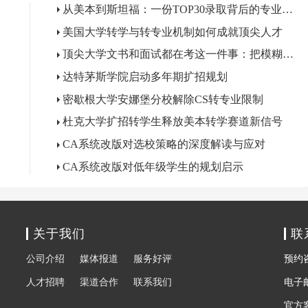
从美本到斯坦福：一份TOP30录取背后的专业支撑
美国大学转学与转专业机制如何成就顶尖人才
顶尖大学文书和面试都在考这一件事：把模糊关心变成精准问题
达特茅斯学院启动多年期扩招规划
密歇根大学安娜堡分校解除CS转专业限制
？
杜克大学扩招转学生释放美本转学赛道新信号
CA系统改版对选校策略的深度解读与应对
CA系统改版对低年级学生的规划启示
关于我们
联
公司介绍
媒体报道
服务好评
预约咨询
人才招聘
渠道合作
联系我们
电子邮箱
官方客