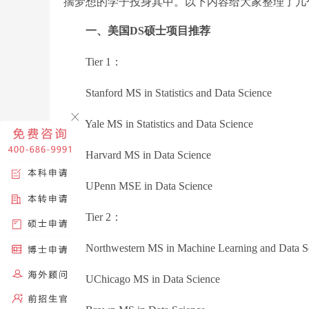
揣梦想的学子投身其中。以下内容给大家整理了几
一、美国DS硕士项目推荐
Tier 1：
Stanford MS in Statistics and Data Science
Yale MS in Statistics and Data Science
Harvard MS in Data Science
UPenn MSE in Data Science
Tier 2：
Northwestern MS in Machine Learning and Data S
UChicago MS in Data Science