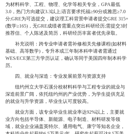
为材料科学、工程、物理、化学等相关专业，GPA最低
3.0，热门方向建议3.3以上;语言要求托福≥90分或雅思≥7.0
分;GRE为可选提交，建议理工科背景申请者提交GRE 315+
(数学≥165)，无GRE成绩者需重点突出科研经历;需提交3封
推荐信、个人陈述及简历，科研经历丰富者优先录取。
补充说明：跨专业申请者需补修相关先修课程(如材料
基础、高等数学)，专升本或三年制本科申请者需通过
WES/ECE第三方学历认证，确认等同于美国四年制本科学
历。
四、就业与深造：专业发展前景与资源支持
纽约州立大学石溪分校材料科学与工程专业的就业与
深造前景广阔，依托纽约州的产业优势，为学生提供充足
的就业与升学资源，毕业生认可度较高。
就业方面，该专业毕业生就业率达92%以上，主要就
业方向包括半导体、新能源、电子制造、材料研发等领
域，就业企业涵盖英特尔、通用电气、康宁等知名企业，
本科毕业生起薪约6.5万美元/年，研究生起薪可达8.5万美